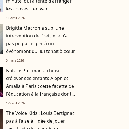
minute, qui a tenté d'arranger
les choses... en vain
11 avril 2026
Brigitte Macron a subi une
intervention de l'oeil, elle n'a
pas pu participer à un
événement qui lui tenait à cœur
3 mars 2026
Natalie Portman a choisi
d'élever ses enfants Aleph et
Amalia à Paris : cette facette de
l'éducation à la française dont
elle est fan
17 avril 2026
The Voice Kids : Louis Bertignac
pas à l'aise à l'idée de jouer
avec la vie des candidats,