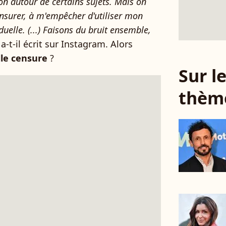
on autour de certains sujets. Mais on
nsurer, à m'empêcher d'utiliser mon
duelle. (...) Faisons du bruit ensemble,
, a-t-il écrit sur Instagram. Alors
lle censure
?
Sur 
thèm