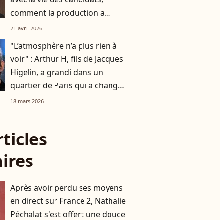
comment la production a
réussi à le faire rempiler
21 avril 2026
malgré tout ?
"L’atmosphère n’a plus rien à
voir" : Arthur H, fils de Jacques
Higelin, a grandi dans un
quartier de Paris qui a changé
du tout au tout
18 mars 2026
rticles
aires
Après avoir perdu ses moyens
en direct sur France 2, Nathalie
Péchalat s'est offert une douce