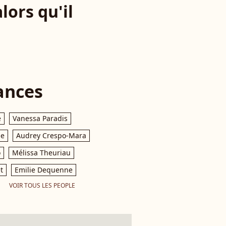
lors qu'il
ances
e
Vanessa Paradis
le
Audrey Crespo-Mara
o
Mélissa Theuriau
t
Emilie Dequenne
VOIR TOUS LES PEOPLE