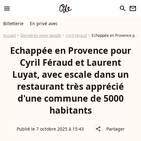
menu
search
newsletter
Billetterie
En privé avec
Accueil
Dernières news people
Cyril Féraud
Echappée en Provence pour Cyril Féraud et Laurent Luyat, avec escale dans un restaurant très apprécié d'une commune de 5000 habitants
Echappée en Provence pour
Cyril Féraud et Laurent
Luyat, avec escale dans un
restaurant très apprécié
d'une commune de 5000
habitants
Publié le 7 octobre 2025 à 15:43
Partager
share