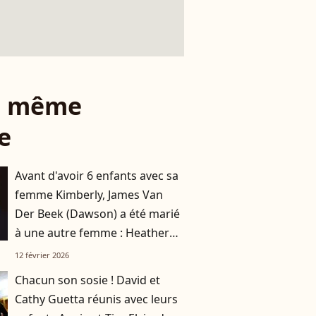
le même
e
Avant d'avoir 6 enfants avec sa
femme Kimberly, James Van
Der Beek (Dawson) a été marié
à une autre femme : Heather
prend la parole
12 février 2026
Chacun son sosie ! David et
Cathy Guetta réunis avec leurs