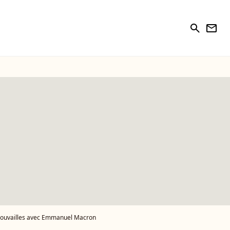
search
newsletter
trouvailles avec Emmanuel Macron