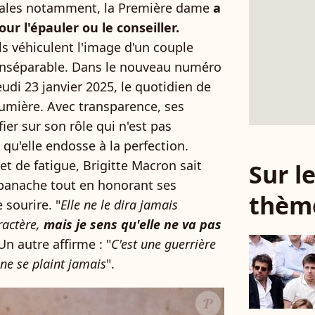
rales notamment, la Première dame
a
r l'épauler ou le conseiller.
ils véhiculent l'image d'un couple
nséparable. Dans le nouveau numéro
eudi 23 janvier 2025, le quotidien de
lumière. Avec transparence, ses
er sur son rôle qui n'est pas
qu'elle endosse à la perfection.
 de fatigue, Brigitte Macron sait
Sur 
 panache tout en honorant ses
thèm
sourire. "
Elle ne le dira jamais
ractère,
mais je sens qu'elle ne va pas
Un autre affirme : "
C'est une guerrière
ne se plaint jamais
".