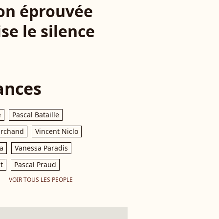
cron éprouvée
se le silence
ances
e
Pascal Bataille
archand
Vincent Niclo
a
Vanessa Paradis
t
Pascal Praud
VOIR TOUS LES PEOPLE