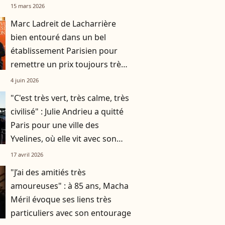
projet lié aux neurosciences
15 mars 2026
Marc Ladreit de Lacharrière
bien entouré dans un bel
établissement Parisien pour
remettre un prix toujours très
attendu
4 juin 2026
"C'est très vert, très calme, très
civilisé" : Julie Andrieu a quitté
Paris pour une ville des
Yvelines, où elle vit avec son
mari et leurs deux enfants
17 avril 2026
"J’ai des amitiés très
amoureuses" : à 85 ans, Macha
Méril évoque ses liens très
particuliers avec son entourage