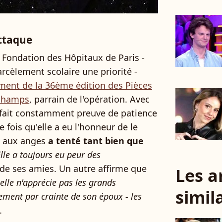
ttaque
la Fondation des Hôpitaux de Paris -
rcèlement scolaire une priorité -
ment de la 36ème édition des Pièces
schamps
, parrain de l'opération. Avec
et fait constamment preuve de patience
e fois qu'elle a eu l'honneur de le
t aux anges
a tenté tant bien que
lle a toujours eu peur des
e de ses amies. Un autre affirme que
Les a
i elle n'apprécie pas les grands
simil
ement par crainte de son époux - les
".