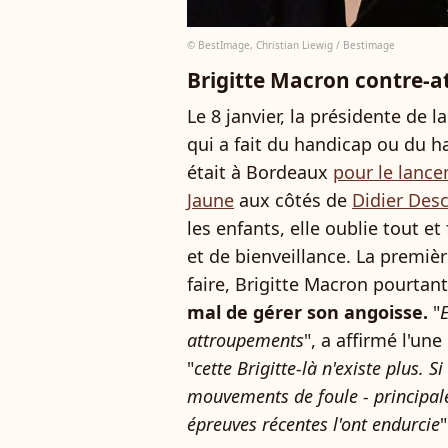
© BestImage, Christian Liewig / Bestimage
Brigitte Macron contre-a
Le 8 janvier, la présidente de 
qui a fait du handicap ou du ha
était à Bordeaux
pour le lance
Jaune
aux côtés de
Didier De
les enfants, elle oublie tout 
et de bienveillance. La premièr
faire, Brigitte Macron pourtan
mal de gérer son angoisse.
"
E
attroupements
", a affirmé l'un
"
cette Brigitte-là n'existe plus. S
mouvements de foule - principal
épreuves récentes l'ont endurcie