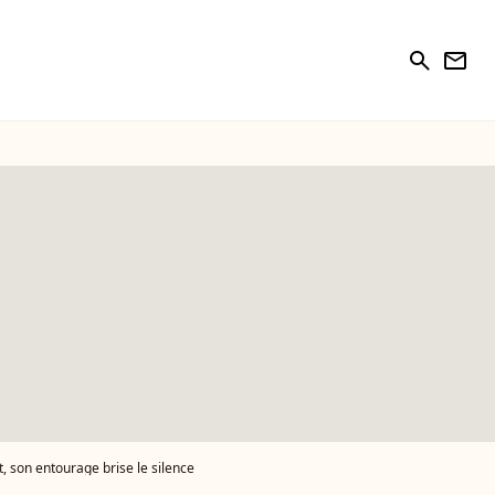
search
newsletter
, son entourage brise le silence