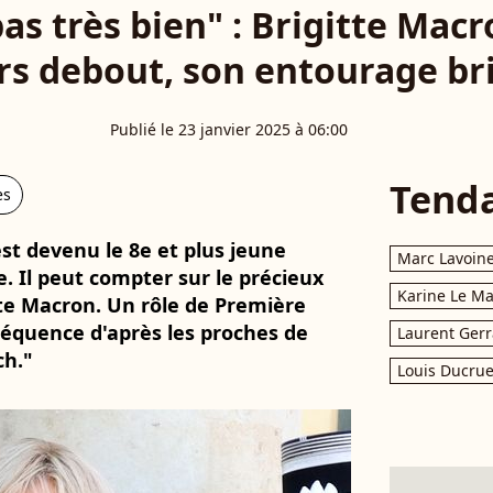
pas très bien" : Brigitte Ma
s debout, son entourage bri
Publié le 23 janvier 2025 à 06:00
Tend
es
t devenu le 8e et plus jeune
Marc Lavoin
. Il peut compter sur le précieux
Karine Le M
te Macron. Un rôle de Première
séquence d'après les proches de
Laurent Gerr
ch."
Louis Ducrue