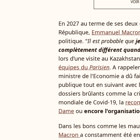
VOIR
En 2027 au terme de ses deux 
République,
Emmanuel Macro
politique. "
Il est probable que
je
complètement différent quand j
lors d'une visite au Kazakhsta
équipes du
Parisien
. A rappele
ministre de l'Economie a dû fai
publique tout en suivant avec 
dossiers brûlants comme la cri
mondiale de Covid-19, la
recon
Dame
ou
encore l'organisati
Dans les bons comme les mau
Macron
a constamment été en 