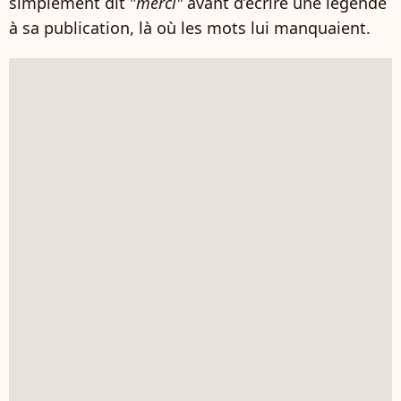
simplement dit "
merci"
avant d’écrire une légende
à sa publication, là où les mots lui manquaient.