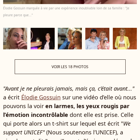
Élodie Gossuin marquée à vie par une expérience inoubliable loin de sa famille : "Je
pleure parce que..."
VOIR LES 18 PHOTOS
"Avant je ne pleurais jamais, mais ça, c’était avant..."
a écrit
Élodie Gossuin
sur une vidéo d’elle où nous
pouvons la voir
en larmes, les yeux rougis par
l’émotion incontrôlable
dont elle est prise. Celle
qui porte alors un t-shirt sur lequel est écrit "
We
support UNICEF"
(Nous soutenons l’UNICEF), a