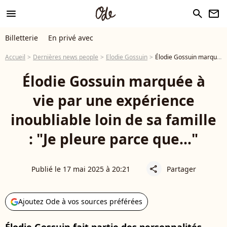
menu
search
newsletter
Billetterie
En privé avec
Accueil
Dernières news people
Elodie Gossuin
Élodie Gossuin marquée à vie par une expérience inoubliable loin de sa famille : "Je pleure parce que..."
Élodie Gossuin marquée à
vie par une expérience
inoubliable loin de sa famille
: "Je pleure parce que..."
Publié le 17 mai 2025 à 20:21
Partager
share
Ajoutez Ode à vos sources préférées