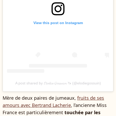
View this post on Instagram
A post shared by 𝓔́𝓵𝓸𝓭𝓲𝓮 𝓖𝓸𝓼𝓼𝓾𝓲𝓷 🦄 (@elodiegossuin)
Mère de deux paires de jumeaux,
fruits de ses
amours avec Bertrand Lacherie
, l’ancienne Miss
France est particulièrement
touchée par les