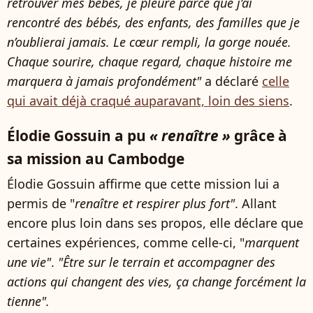
retrouver mes bébés, je pleure parce que j’ai
rencontré des bébés, des enfants, des familles que je
n’oublierai jamais. Le cœur rempli, la gorge nouée.
Chaque sourire, chaque regard, chaque histoire me
marquera à jamais profondément"
a déclaré
celle
qui avait déjà craqué auparavant, loin des siens
.
Élodie Gossuin a pu
« renaître »
grâce à
sa mission au Cambodge
Élodie Gossuin affirme que cette mission lui a
permis de "
renaître et respirer plus fort"
. Allant
encore plus loin dans ses propos, elle déclare que
certaines expériences, comme celle-ci, "
marquent
une vie"
.
"Être sur le terrain et accompagner des
actions qui changent des vies, ça change forcément la
tienne".