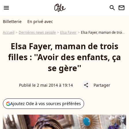
menu
search
newsletter
Billetterie
En privé avec
Accueil
Dernières news people
Elsa Fayer
Elsa Fayer, maman de trois filles : ''Avoir des enfants, ça se gère''
Elsa Fayer, maman de trois
filles : ''Avoir des enfants, ça
se gère''
Publié le 2 mai 2014 à 19:14
Partager
share
Ajoutez Ode à vos sources préférées