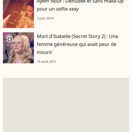
Ayem Nour : Dénudée et sans make-up
pour un selfie sexy
3 juin 2014
Mort d'Isabelle (Secret Story 2) : Une
player2
femme généreuse qui avait peur de
mourir
19 août 2011