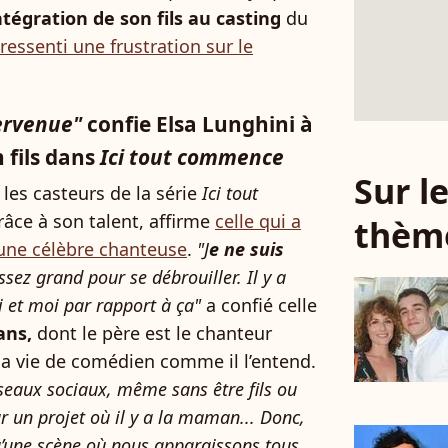
intégration de son fils au casting
du
 ressenti une frustration sur le
tervenue"
confie Elsa Lunghini à
 fils dans
Ici tout commence
Sur 
 les casteurs de la série
Ici tout
râce à son talent, affirme
celle qui a
thèm
une célèbre chanteuse
.
"J
e ne suis
 assez grand pour se débrouiller. Il y a
ui et moi par rapport à ça"
a confié celle
ans,
dont le père est le chanteur
sa vie de comédien comme il l’entend.
réseaux sociaux, même sans être fils ou
ur un projet où il y a la maman... Donc,
a qu’une scène où nous apparaissons tous