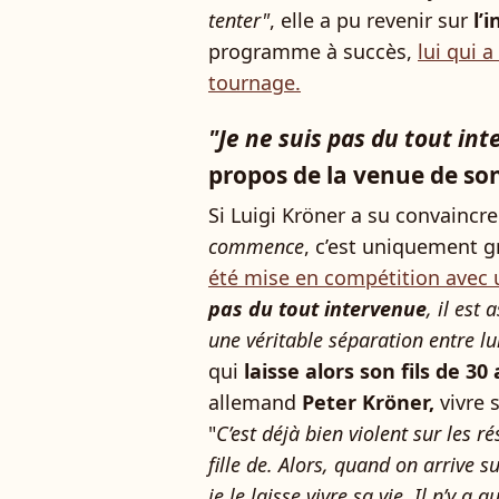
tenter"
, elle a pu revenir sur
l’
programme à succès,
lui qui a
tournage.
"Je ne suis pas du tout in
propos de la venue de son
Si Luigi Kröner a su convaincre
commence
, c’est uniquement g
été mise en compétition avec 
pas du tout intervenue
, il est
une véritable séparation entre l
qui
laisse alors son fils de 30 
allemand
Peter Kröner,
vivre 
"
C’est déjà bien violent sur les 
fille de. Alors, quand on arrive s
je le laisse vivre sa vie. Il n’y 