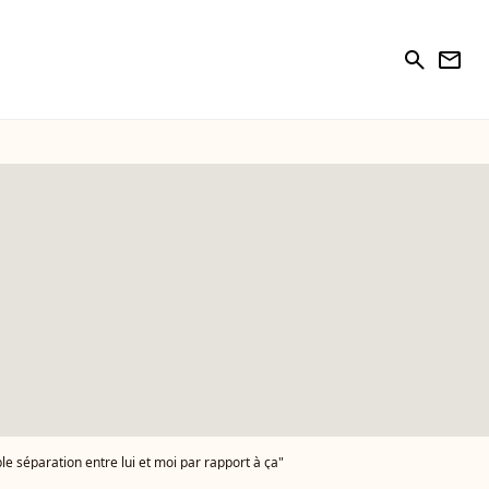
search
newsletter
able séparation entre lui et moi par rapport à ça"