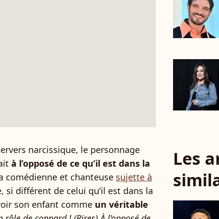
ervers narcissique, le personnage
Les a
ait
à l’opposé de ce qu’il est dans la
simil
la comédienne et chanteuse
sujette à
, si différent de celui qu’il est dans la
e voir son enfant comme
un véritable
n rôle de connard ! (Rires) À l’opposé de