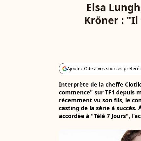
Elsa Lunghi
Kröner : "Il
Ajoutez Ode à vos sources préféré
Interprète de la cheffe Cloti
commence" sur TF1 depuis ma
récemment vu son fils, le com
casting de la série à succès. 
accordée à "Télé 7 Jours", l’ac