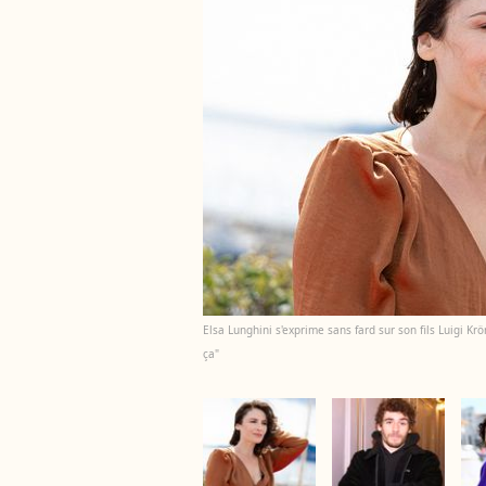
Elsa Lunghini s'exprime sans fard sur son fils Luigi Krö
ça"