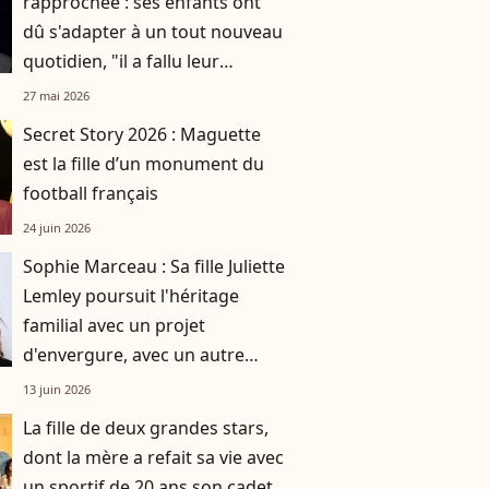
rapprochée : ses enfants ont
dû s'adapter à un tout nouveau
quotidien, "il a fallu leur
expliquer"
27 mai 2026
Secret Story 2026 : Maguette
est la fille d’un monument du
football français
24 juin 2026
Sophie Marceau : Sa fille Juliette
Lemley poursuit l'héritage
familial avec un projet
d'envergure, avec un autre
enfant du sérail
13 juin 2026
La fille de deux grandes stars,
dont la mère a refait sa vie avec
un sportif de 20 ans son cadet,