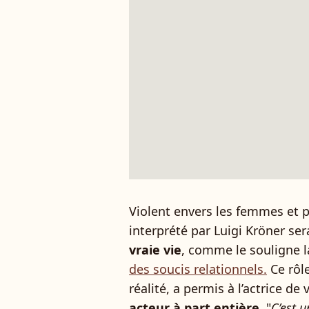
Violent envers les femmes et p
interprété par Luigi Kröner ser
vraie vie
, comme le souligne 
des soucis relationnels.
Ce rôle
réalité, a permis à l’actrice d
acteur à part entière
. "
C’est u