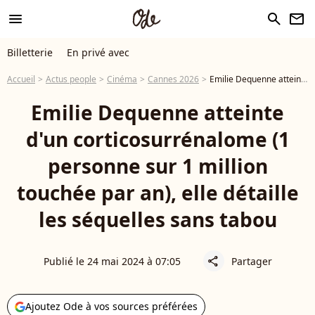
menu
search
newsletter
Billetterie
En privé avec
Accueil
Actus people
Cinéma
Cannes 2026
Emilie Dequenne atteinte d'un corticosurrénalome (1 personne sur 1 million touchée par an), elle détaille les séquelles sans tabou
Emilie Dequenne atteinte
d'un corticosurrénalome (1
personne sur 1 million
touchée par an), elle détaille
les séquelles sans tabou
Publié le 24 mai 2024 à 07:05
Partager
share
Ajoutez Ode à vos sources préférées