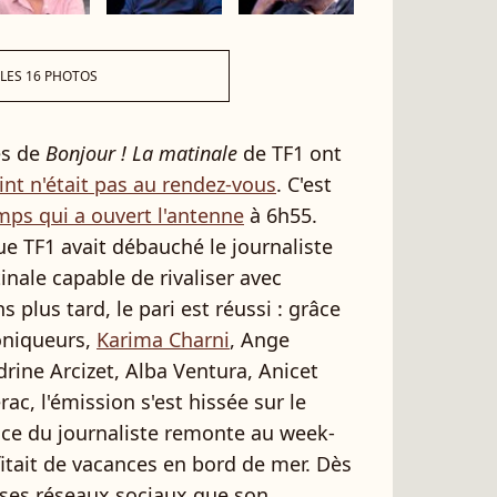
 LES 16 PHOTOS
es de
Bonjour ! La matinale
de TF1 ont
nt n'était pas au rendez-vous
. C'est
s qui a ouvert l'antenne
à 6h55.
e TF1 avait débauché le journaliste
nale capable de rivaliser avec
 plus tard, le pari est réussi : grâce
oniqueurs,
Karima Charni
, Ange
rine Arcizet, Alba Ventura, Anicet
c, l'émission s'est hissée sur le
ce du journaliste remonte au week-
fitait de vacances en bord de mer. Dès
a ses réseaux sociaux que son