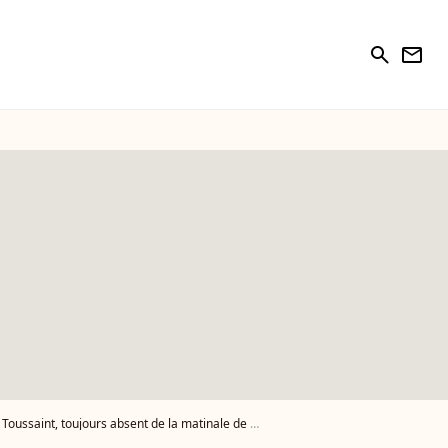
search
newsletter
ssaint, toujours absent de la matinale de TF1