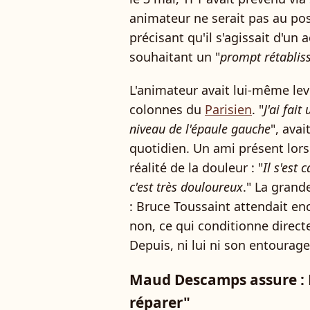
animateur ne serait pas au pos
précisant qu'il s'agissait d'un 
souhaitant un "
prompt rétablis
L'animateur avait lui-même levé
colonnes du
Parisien
. "
J'ai fai
niveau de l'épaule gauche
", avai
quotidien. Un ami présent lors d
réalité de la douleur : "
Il s'est
c'est très douloureux
." La grand
: Bruce Toussaint attendait enc
non, ce qui conditionne direc
Depuis, ni lui ni son entourag
Maud Descamps assure : B
réparer"