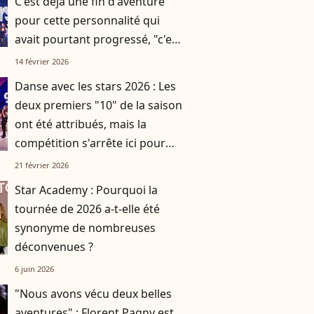
C'est déjà une fin d'aventure
pour cette personnalité qui
avait pourtant progressé, "c'est
presque dommage"
14 février 2026
Danse avec les stars 2026 : Les
deux premiers "10" de la saison
ont été attribués, mais la
compétition s'arrête ici pour
cette personnalité
21 février 2026
Star Academy : Pourquoi la
tournée de 2026 a-t-elle été
synonyme de nombreuses
déconvenues ?
6 juin 2026
"Nous avons vécu deux belles
aventures" : Florent Pagny est