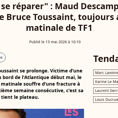
e se réparer" : Maud Descam
e Bruce Toussaint, toujours 
matinale de TF1
Publié le 13 mai 2026 à 10:10
Tend
es
ussaint se prolonge. Victime d'une
Marc Lavoin
 bord de l'Atlantique début mai, le
Karine Le M
 matinale souffre d'une fracture à
xième semaine consécutive, c'est sa
Laurent Gerr
ient le plateau.
Louis Ducrue