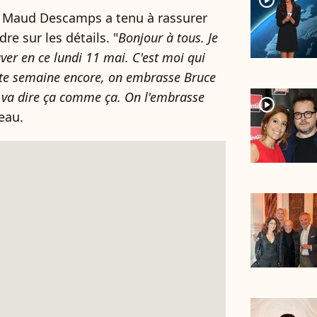
player2
6, Maud Descamps a tenu à rassurer
re sur les détails. "
Bonjour à tous. Je
ver en ce lundi 11 mai. C'est moi qui
tte semaine encore, on embrasse Bruce
on va dire ça comme ça. On l'embrasse
player2
teau.