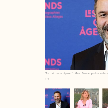
"En train de se réparer" : Maud Descamps donne des n
TF1