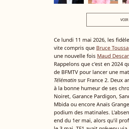
VOIR
Ce lundi 11 mai 2026, les fidèl
vite compris que
Bruce Toussai
une nouvelle fois
Maud Descamp
Rappelons que c'est en 2024 qu
de BFMTV pour lancer une mati
Télématin
sur France 2. Deux ans
à la bonne humeur de ses chr
Noiret, Garance Pardigon, Sand
Mbida ou encore Anaïs Grangera
podium des matinales. L'absen
end du 1er mai, alors qu'il pro
le 3 mai, TF1 avait prévenu vi