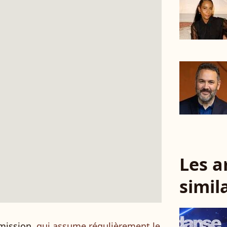
Les a
simil
émission,
qui assume régulièrement le