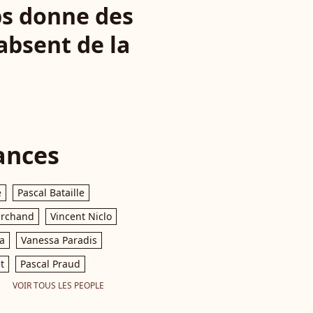
ps donne des
absent de la
ances
e
Pascal Bataille
archand
Vincent Niclo
a
Vanessa Paradis
t
Pascal Praud
VOIR TOUS LES PEOPLE