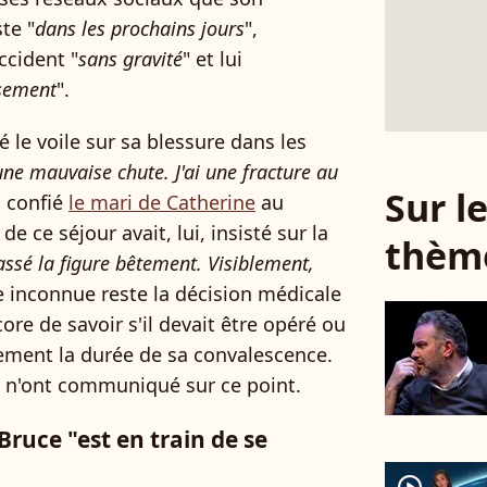
te "
dans les prochains jours
",
accident "
sans gravité
" et lui
sement
".
 le voile sur sa blessure dans les
t une mauvaise chute. J'ai une fracture au
Sur 
t confié
le mari de Catherine
au
e ce séjour avait, lui, insisté sur la
thèm
 cassé la figure bêtement. Visiblement,
e inconnue reste la décision médicale
ore de savoir s'il devait être opéré ou
tement la durée de sa convalescence.
e n'ont communiqué sur ce point.
ruce "est en train de se