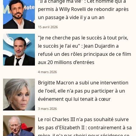
"Il a changé ma vie" : Cet homme qui a
permis à Willy Rovelli de rebondir après
un passage à vide il y a un an
15 avril 2026
"Je ne cherche pas le succès à tout prix,
player2
le succès je l'ai eu" : Jean Dujardin a
refusé un des rôles principaux de ce film
aux 20 millions d’entrées
4 mars 2026
Brigitte Macron a subi une intervention
de l'oeil, elle n'a pas pu participer à un
événement qui lui tenait à cœur
3 mars 2026
Le roi Charles III n'a pas souhaité suivre
les pas d'Elizabeth II : contrairement à sa
mère, il n'a pas choisi pour résidence ce