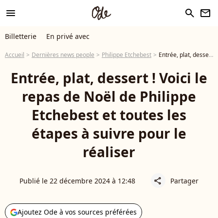
menu
search
newsletter
Billetterie
En privé avec
Accueil
Dernières news people
Philippe Etchebest
Entrée, plat, dessert ! Voici le repas de Noël de Philippe Etchebest et toutes les étapes à suivre pour le réaliser
Entrée, plat, dessert ! Voici le
repas de Noël de Philippe
Etchebest et toutes les
étapes à suivre pour le
réaliser
Publié le 22 décembre 2024 à 12:48
Partager
share
Ajoutez Ode à vos sources préférées