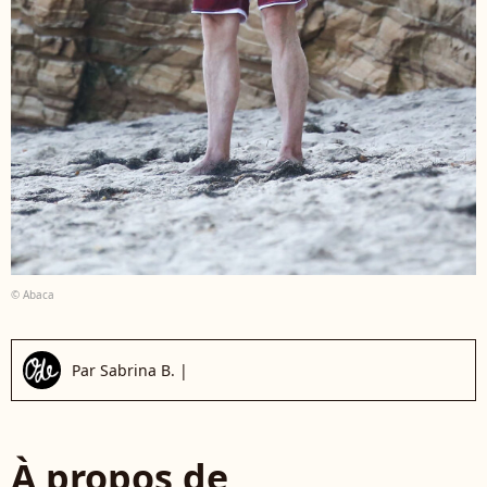
© Abaca
Par
Sabrina B.
|
À propos de