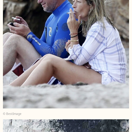
© BestImage