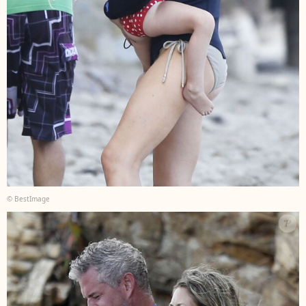
© BestImage