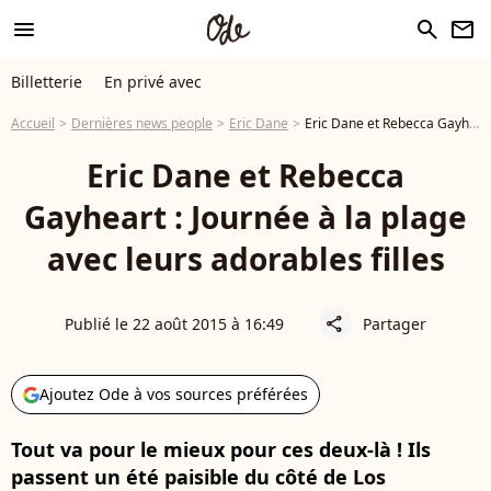
menu
search
newsletter
Billetterie
En privé avec
Accueil
Dernières news people
Eric Dane
Eric Dane et Rebecca Gayheart : Journée à la plage avec leurs adorables filles
Eric Dane et Rebecca
Gayheart : Journée à la plage
avec leurs adorables filles
Publié le 22 août 2015 à 16:49
Partager
share
Ajoutez Ode à vos sources préférées
Tout va pour le mieux pour ces deux-là ! Ils
passent un été paisible du côté de Los