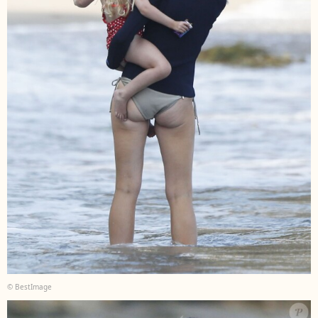
© BestImage