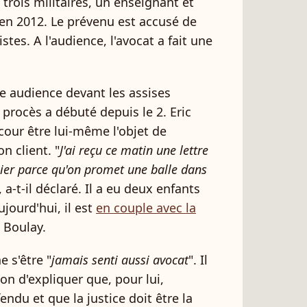
rois militaires, un enseignant et
e en 2012. Le prévenu est accusé de
stes. A l'audience, l'avocat a fait une
ne audience devant les assises
e procès a débuté depuis le 2. Eric
cour être lui-même l'objet de
n client. "
J'ai reçu ce matin une lettre
lier parce qu'on promet une balle dans
, a-t-il déclaré. Il a eu deux enfants
jourd'hui, il est
en couple avec la
 Boulay.
 s'être "
jamais senti aussi avocat
". Il
sion d'expliquer que, pour lui,
endu et que la justice doit être la