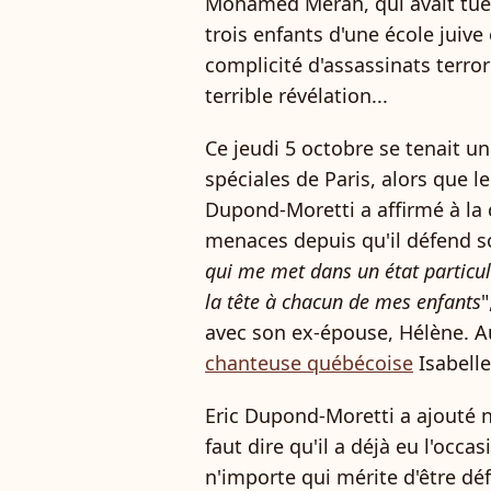
Mohamed Merah, qui avait tué t
trois enfants d'une école juiv
complicité d'assassinats terrori
terrible révélation...
Ce jeudi 5 octobre se tenait u
spéciales de Paris, alors que l
Dupond-Moretti a affirmé à la 
menaces depuis qu'il défend so
qui me met dans un état particu
la tête à chacun de mes enfants
"
avec son ex-épouse, Hélène. Au
chanteuse québécoise
Isabelle
Eric Dupond-Moretti a ajouté ne
faut dire qu'il a déjà eu l'occa
n'importe qui mérite d'être déf