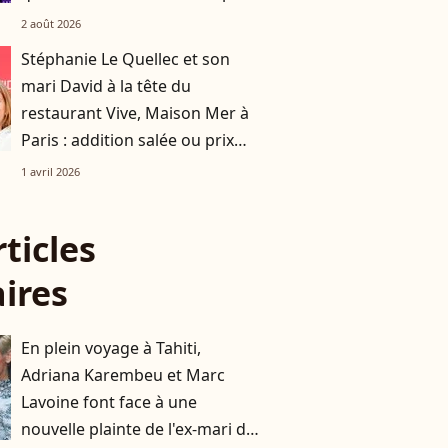
une place de choix !
2 août 2026
Stéphanie Le Quellec et son
mari David à la tête du
restaurant Vive, Maison Mer à
Paris : addition salée ou prix
doux ? On a décortiqué leur
1 avril 2026
carte
rticles
aires
En plein voyage à Tahiti,
Adriana Karembeu et Marc
Lavoine font face à une
nouvelle plainte de l'ex-mari du