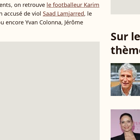
ents, on retrouve
le footballeur Karim
n accusé de viol
Saad Lamjarred
, le
u encore Yvan Colonna, Jérôme
Sur 
thèm