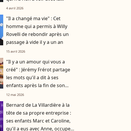
musique
4 avril 2026
"Il a changé ma vie" : Cet
homme qui a permis à Willy
Rovelli de rebondir après un
passage à vide il y a un an
15 avril 2026
"Il y a un amour qui vous a
créé" : Jérémy Frérot partage
les mots qu'il a dit à ses
enfants après la fin de son
histoire avec leur mère Laure
12 mai 2026
Manaudou
Bernard de La Villardière à la
tête de sa propre entreprise :
ses enfants Marc et Caroline,
qu'il a eus avec Anne, occupent