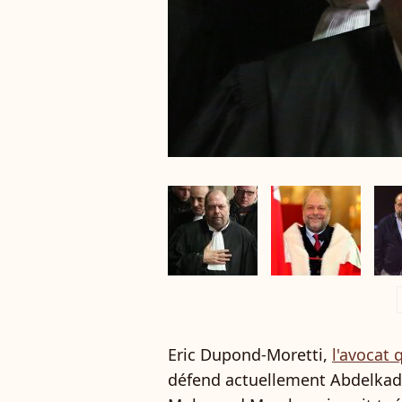
a
Eric Dupond-Moretti,
l'avocat
défend actuellement Abdelkader