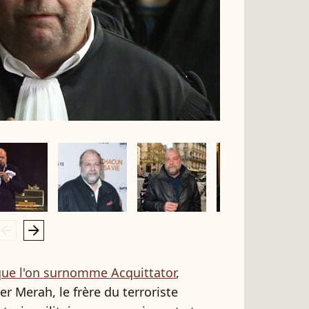
rrow_left
arrow_right
 que l'on surnomme Acquittator
,
 Merah, le frère du terroriste