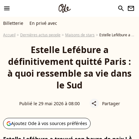
menu
search
newsletter
Billetterie
En privé avec
Accueil
Dernières actus people
Maisons de stars
Estelle Lefébure a définitivement quitté Paris : à quoi ressemble sa vie dans le Sud
Estelle Lefébure a
définitivement quitté Paris :
à quoi ressemble sa vie dans
le Sud
Publié le 29 mai 2026 à 08:00
Partager
share
Ajoutez Ode à vos sources préférées