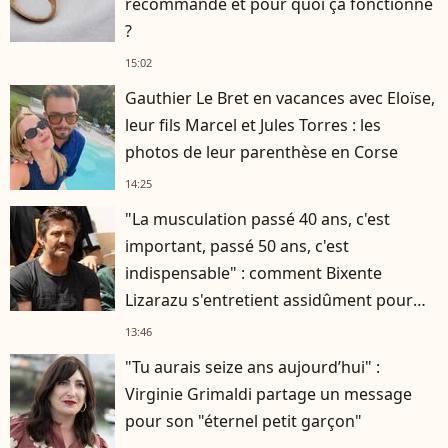
recommandé et pour quoi ça fonctionne
?
15:02
Gauthier Le Bret en vacances avec Eloïse,
leur fils Marcel et Jules Torres : les
photos de leur parenthèse en Corse
14:25
"La musculation passé 40 ans, c'est
important, passé 50 ans, c'est
indispensable" : comment Bixente
Lizarazu s'entretient assidûment pour
rester musclé à 56 ans ?
13:46
"Tu aurais seize ans aujourd’hui" :
Virginie Grimaldi partage un message
pour son "éternel petit garçon"