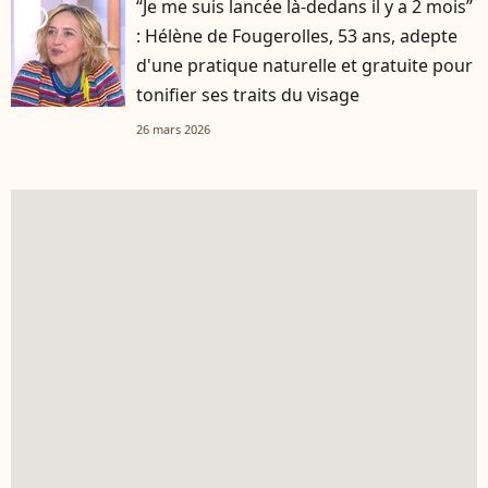
“Je me suis lancée là-dedans il y a 2 mois”
player2
: Hélène de Fougerolles, 53 ans, adepte
d'une pratique naturelle et gratuite pour
tonifier ses traits du visage
26 mars 2026