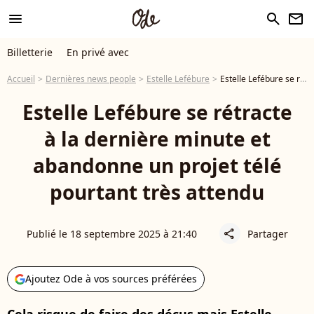
menu
search
newsletter
Billetterie
En privé avec
Accueil
Dernières news people
Estelle Lefébure
Estelle Lefébure se rétracte à la dernière minute et abandonne un projet télé pourtant très attendu
Estelle Lefébure se rétracte
à la dernière minute et
abandonne un projet télé
pourtant très attendu
Publié le 18 septembre 2025 à 21:40
Partager
share
Ajoutez Ode à vos sources préférées