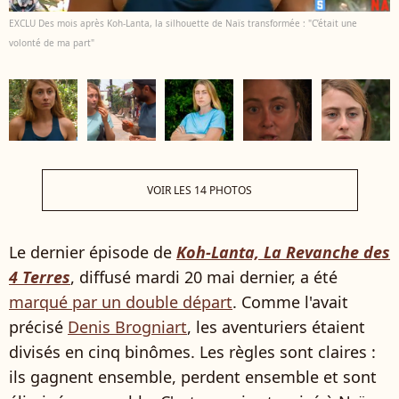
EXCLU Des mois après Koh-Lanta, la silhouette de Naïs transformée : "C’était une
volonté de ma part"
VOIR LES 14 PHOTOS
Le dernier épisode de
Koh-Lanta, La Revanche des
4 Terres
, diffusé mardi 20 mai dernier, a été
marqué par un double départ
. Comme l'avait
précisé
Denis Brogniart
, les aventuriers étaient
divisés en cinq binômes. Les règles sont claires :
ils gagnent ensemble, perdent ensemble et sont