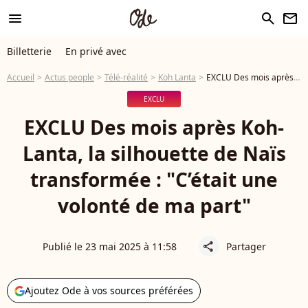
menu
search
newsletter
Billetterie
En privé avec
Accueil
Actus people
Télé-réalité
Koh Lanta
EXCLU Des mois après Koh-Lanta, la silhouette de Naïs transformée : "C’était une volonté de ma part"
EXCLU
EXCLU Des mois après Koh-
Lanta, la silhouette de Naïs
transformée : "C’était une
volonté de ma part"
Publié le 23 mai 2025 à 11:58
Partager
share
Ajoutez Ode à vos sources préférées