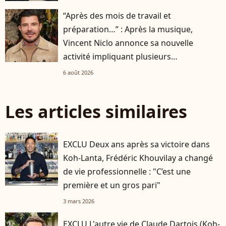
“Après des mois de travail et
préparation…” : Après la musique,
Vincent Niclo annonce sa nouvelle
activité impliquant plusieurs
personnalités
6 août 2026
Les articles similaires
EXCLU Deux ans après sa victoire dans
Koh-Lanta, Frédéric Khouvilay a changé
de vie professionnelle : "C’est une
première et un gros pari"
3 mars 2026
EXCLU L'autre vie de Claude Dartois (Koh-