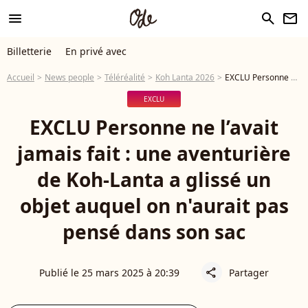
menu
search
newsletter
Billetterie
En privé avec
Accueil
News people
Téléréalité
Koh Lanta 2026
EXCLU Personne ne l’avait jamais fait : une aventurière de Koh-Lanta a glissé un objet auquel on n'aurait pas pensé dans son sac
EXCLU
EXCLU Personne ne l’avait
jamais fait : une aventurière
de Koh-Lanta a glissé un
objet auquel on n'aurait pas
pensé dans son sac
Publié le 25 mars 2025 à 20:39
Partager
share