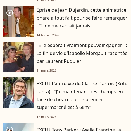
Eprise de Jean Dujardin, cette animatrice
player2
phare a tout fait pour se faire remarquer
: "Il ne me captait jamais"
14 février 2026
"Elle espérait vraiment pouvoir gagner" :
La fin de vie d'Isabelle Mergault racontée
par Laurent Ruquier
21 mars 2026
EXCLU L'autre vie de Claude Dartois (Koh-
Lanta) : "J’ai maintenant des champs en
face de chez moi et le premier
supermarché est à 6km"
17 mars 2026
player2
EXCLU Tony Parker : Axelle Francine, la