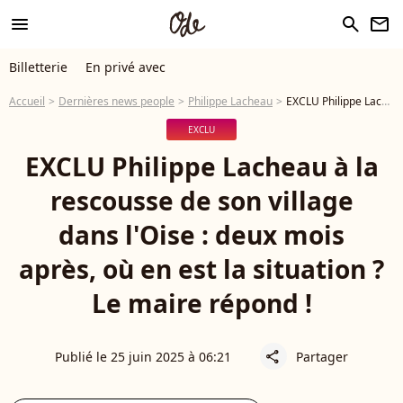
menu
search
newsletter
Billetterie
En privé avec
Accueil
Dernières news people
Philippe Lacheau
EXCLU Philippe Lacheau à la rescousse de son village dans l'Oise : deux mois après, où en est la situation ? Le maire répond !
EXCLU
EXCLU Philippe Lacheau à la
rescousse de son village
dans l'Oise : deux mois
après, où en est la situation ?
Le maire répond !
Publié le 25 juin 2025 à 06:21
Partager
share