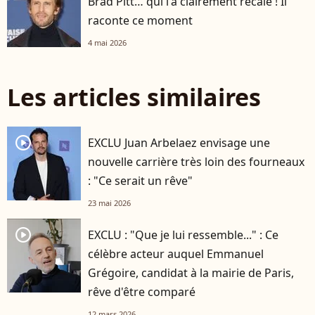
Brad Pitt… qui l'a clairement recalé ! Il
raconte ce moment
4 mai 2026
Les articles similaires
player2
EXCLU Juan Arbelaez envisage une
nouvelle carrière très loin des fourneaux
: "Ce serait un rêve"
23 mai 2026
player2
EXCLU : "Que je lui ressemble..." : Ce
célèbre acteur auquel Emmanuel
Grégoire, candidat à la mairie de Paris,
rêve d'être comparé
12 mars 2026