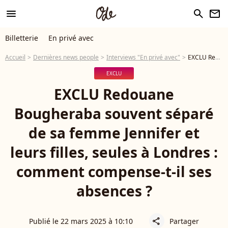
menu
search
newsletter
Billetterie
En privé avec
Accueil
Dernières news people
Interviews "En privé avec"
EXCLU Redouane Bougheraba souvent séparé de sa femme Jennifer et leurs filles, seules à Londres : comment compense-t-il ses absences ?
EXCLU
EXCLU Redouane
Bougheraba souvent séparé
de sa femme Jennifer et
leurs filles, seules à Londres :
comment compense-t-il ses
absences ?
Publié le 22 mars 2025 à 10:10
Partager
share