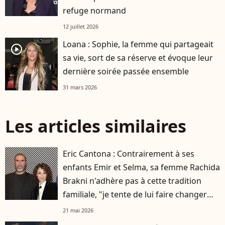
refuge normand
12 juillet 2026
Loana : Sophie, la femme qui partageait
player2
sa vie, sort de sa réserve et évoque leur
dernière soirée passée ensemble
31 mars 2026
Les articles similaires
Eric Cantona : Contrairement à ses
enfants Emir et Selma, sa femme Rachida
Brakni n'adhère pas à cette tradition
familiale, "je tente de lui faire changer
d'avis"
21 mai 2026