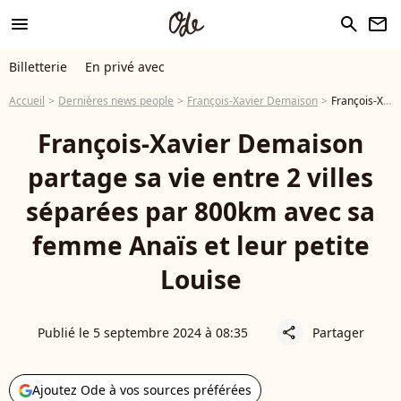
menu
search
newsletter
Billetterie
En privé avec
Accueil
Dernières news people
François-Xavier Demaison
François-Xavier Demaison partage sa vie entre 2 villes séparées par 800km avec sa femme Anaïs et leur petite Louise
François-Xavier Demaison
partage sa vie entre 2 villes
séparées par 800km avec sa
femme Anaïs et leur petite
Louise
Publié le 5 septembre 2024 à 08:35
Partager
share
Ajoutez Ode à vos sources préférées