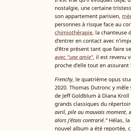
nostalgie, une certaine triste
son appartement parisien,
mèn
personnes à risque face au co
chimiothérapie
, la chanteuse 
d'entrer en contact avec n'impo
d'être présent tant que faire s
avec "
une amie
"
, il est revenu v
proche d'elle tout en assuran
Frenchy
, le quatrième opus studi
2020. Thomas Dutronc y mêle sa 
de Jeff Goldblum à Diana Kroll
grands classiques du répertoire
avril, pile au mauvais moment
, 
alors j'étais contrarié."
Hélas, l
nouvel album a été reportée,