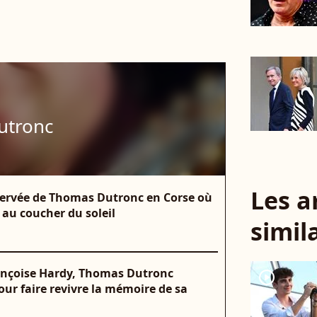
utronc
Les a
éservée de Thomas Dutronc en Corse où
 au coucher du soleil
simil
rançoise Hardy, Thomas Dutronc
player2
ur faire revivre la mémoire de sa