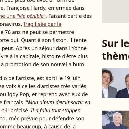
sse. Françoise Hardy, enfermée dans
e une "
vie pénible
"
. Faisant partie des
ronavirus,
fragilisée par la
de 76 ans ne peut se permettre
Sur 
rte qui. Quant à son fiston, il tente
e peut. Après un séjour dans l'Yonne
thèm
ivre à la capitale, histoire d'être plus
t la promotion de son nouvel album.
o de l'artiste, est sorti le 19 juin
voix à celles d'artistes très variés,
 ou Iggy Pop, et reprend avec eux de
 français. "
Mon album devait sortir en
a-t-il précisé.
Il a fallu tout stopper,
a tournée prévue pour défendre son
 comme beaucoup, à cause de la