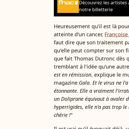
Découvrez les artistes
notre billetterie
Heureusement qu'il est là pour f
atteinte d'un cancer,
Françoise
faut dire que son traitement pa
qu'elle peut compter sur son f
que fait Thomas Dutronc dès qu'
tremblant à l'idée qu'une autre
est en rémission
, explique le m
magazine
Gala
.
Et le virus ne l
étonnante. Elle a vraiment l'irrat
un Doliprane équivaut à avaler d
hyperrigides, elle n'a pas trop 
chérie !
"
Il est vrai qu'il évoquait déjà,