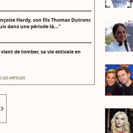
ançoise Hardy, son fils Thomas Dutronc
suis dans une période là..."
ient de tomber, sa vie estivale en
 LES ARTICLES
vron_right