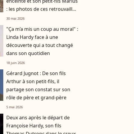
enceinte et son petit-fils Marius
: les photos de ces retrouvailles
familiales à Bormes-les-
30 mai 2026
Mimosas
"Ça m’a mis un coup au moral" :
Linda Hardy face à une
découverte qui a tout changé
dans son quotidien
18 juin 2026
Gérard Jugnot : De son fils
Arthur à son petit-fils, il
partage son constat sur son
rôle de père et grand-père
5 mai 2026
Deux ans après le départ de
Françoise Hardy, son fils
Thomas Dutronc dans le creux