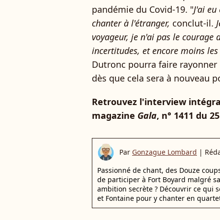
pandémie du Covid-19. "
J'ai e
chanter à l'étranger,
conclut-il.
J
voyageur, je n'ai pas le courage d
incertitudes, et encore moins les 
Dutronc pourra faire rayonner n
dès que cela sera à nouveau po
Retrouvez l'interview intégr
magazine
Gala
, n° 1411 du 25
Par
Gonzague Lombard
|
Réda
Passionné de chant, des Douze coups d
de participer à Fort Boyard malgré s
ambition secrète ? Découvrir ce qui s
et Fontaine pour y chanter en quartet