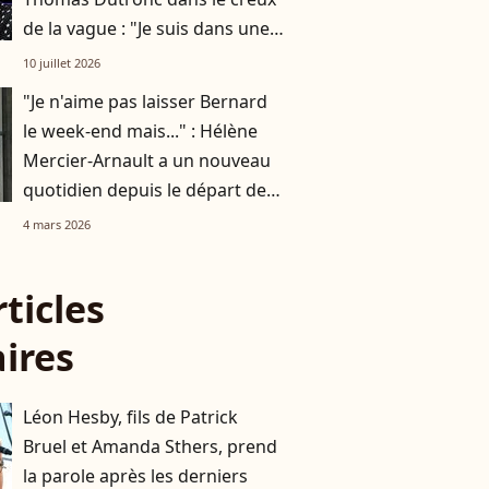
de la vague : "Je suis dans une
période là..."
10 juillet 2026
"Je n'aime pas laisser Bernard
le week-end mais..." : Hélène
Mercier-Arnault a un nouveau
quotidien depuis le départ de
leurs 3 fils
4 mars 2026
rticles
aires
Léon Hesby, fils de Patrick
Bruel et Amanda Sthers, prend
la parole après les derniers