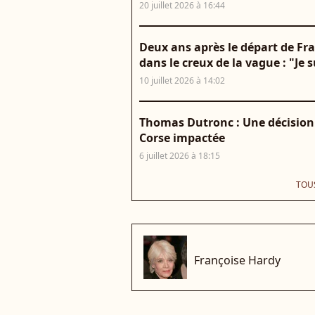
20 juillet 2026 à 16:44
Deux ans après le départ de Fr
dans le creux de la vague : "Je 
10 juillet 2026 à 14:02
Thomas Dutronc : Une décision v
Corse impactée
6 juillet 2026 à 18:15
TOUS
che
Françoise Hardy