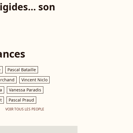
igides... son
ances
e
Pascal Bataille
archand
Vincent Niclo
a
Vanessa Paradis
t
Pascal Praud
VOIR TOUS LES PEOPLE