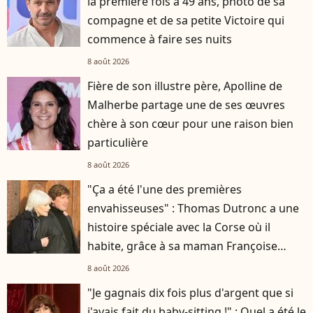
la première fois à 49 ans, photo de sa
compagne et de sa petite Victoire qui
commence à faire ses nuits
8 août 2026
Fière de son illustre père, Apolline de
Malherbe partage une de ses œuvres
chère à son cœur pour une raison bien
particulière
8 août 2026
"Ça a été l'une des premières
envahisseuses" : Thomas Dutronc a une
histoire spéciale avec la Corse où il
habite, grâce à sa maman Françoise
Hardy
8 août 2026
"Je gagnais dix fois plus d'argent que si
j'avais fait du baby-sitting !" : Quel a été le