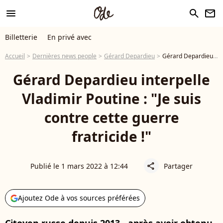
menu
search
newsletter
Billetterie
En privé avec
Accueil
Dernières news people
Gérard Depardieu
Gérard Depardieu interpelle Vladimir Poutine : "Je suis contre cette guerre fratricide !"
Gérard Depardieu interpelle
Vladimir Poutine : "Je suis
contre cette guerre
fratricide !"
Publié le 1 mars 2022 à 12:44
Partager
share
Ajoutez Ode à vos sources préférées