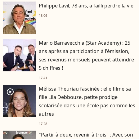
Philippe Lavil, 78 ans, a failli perdre la vie
18:06
Mario Barravecchia (Star Academy) : 25
ans après sa participation à l'émission,
ses revenus mensuels peuvent atteindre
5 chiffres !
17:41
Mélissa Theuriau fascinée : elle filme sa
player2
fille Lila Debbouze, petite prodige
scolarisée dans une école pas comme les
autres
17:28
"Partir à deux, revenir à trois" : Avec son