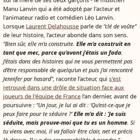
sur la mère de ses deux garçons - le musicien
Manu Lanvin qui a été adopté par l'acteur et
l'animateur radio et comédien Léo Lanvin.
Lorsque
Laurent Delahousse
parle de
“clé de voûte”
de leur histoire, l’acteur abonde dans son sens.
“Bien sûr, elle m’a construite.
Elle m’a construit en
tant que mec, parce qu’avant j’étais un fada
.
J’étais dans des histoires qui ne vous permettent pas
d’être responsable de quelqu’un et puis j’ai rencontré
Jennifer par hasard”
, raconte l’acteur, qui
s'est
retrouvé dans une drôle de situation face aux
joueurs de l'équipe de France
l’an dernier, avant de
poursuivre :
“Un jour, je lui ai dit : ‘Qu’est-ce-que je
peux faire pour te séduire ?’
Elle m’a dit : ‘Je suis
séduite, mais prouve-moi que tu es un homme
. Si
tu viens avec moi, il va falloir être clair, net et précis