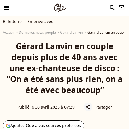
menu
search
newsletter
Billetterie
En privé avec
Accueil
Dernières news people
Gérard Lanvin
Gérard Lanvin en couple depuis plus de 40 ans avec une ex-chanteuse de disco : “On a été sans plus rien, on a été avec beaucoup”
Gérard Lanvin en couple
depuis plus de 40 ans avec
une ex-chanteuse de disco :
“On a été sans plus rien, on a
été avec beaucoup”
Publié le 30 avril 2025 à 07:29
Partager
share
Ajoutez Ode à vos sources préférées