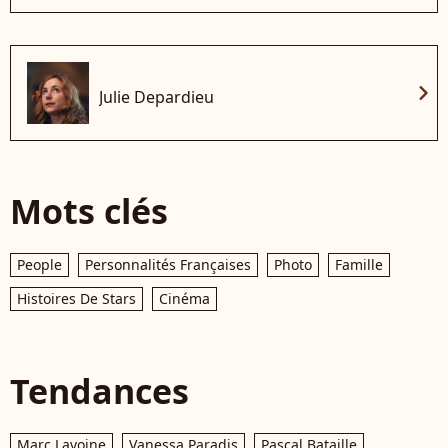
chevron_right
Julie Depardieu
Mots clés
People
Personnalités Françaises
Photo
Famille
Histoires De Stars
Cinéma
Tendances
Marc Lavoine
Vanessa Paradis
Pascal Bataille