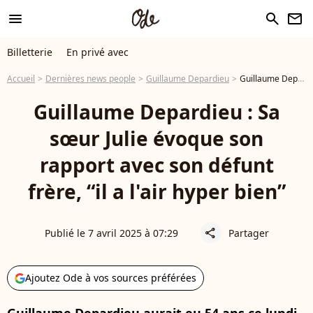
menu
search
newsletter
Billetterie
En privé avec
Accueil
Dernières news people
Guillaume Depardieu
Guillaume Depardieu : Sa sœur Julie évoque son rapport avec son défunt frère, “il a l'air hyper bien”
Guillaume Depardieu : Sa
sœur Julie évoque son
rapport avec son défunt
frère, “il a l'air hyper bien”
Publié le 7 avril 2025 à 07:29
Partager
share
Ajoutez Ode à vos sources préférées