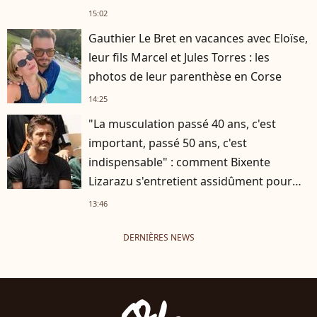
15:02
Gauthier Le Bret en vacances avec Eloïse,
leur fils Marcel et Jules Torres : les
photos de leur parenthèse en Corse
14:25
"La musculation passé 40 ans, c'est
important, passé 50 ans, c'est
indispensable" : comment Bixente
Lizarazu s'entretient assidûment pour
rester musclé à 56 ans ?
13:46
DERNIÈRES NEWS