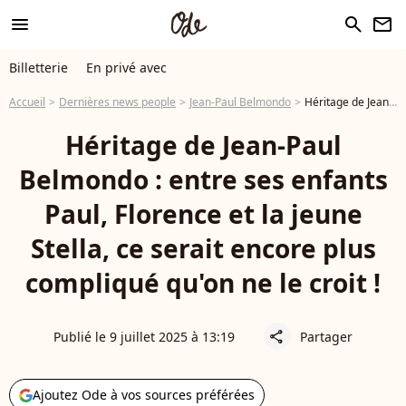
menu
search
newsletter
Billetterie
En privé avec
Accueil
Dernières news people
Jean-Paul Belmondo
Héritage de Jean-Paul Belmondo : entre ses enfants Paul, Florence et la jeune Stella, ce serait encore plus compliqué qu'on ne le croit !
Héritage de Jean-Paul
Belmondo : entre ses enfants
Paul, Florence et la jeune
Stella, ce serait encore plus
compliqué qu'on ne le croit !
Publié le 9 juillet 2025 à 13:19
Partager
share
Ajoutez Ode à vos sources préférées