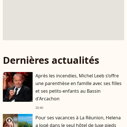
Dernières actualités
Après les incendies, Michel Leeb s’offre
une parenthèse en famille avec ses filles
et ses petits-enfants au Bassin
d'Arcachon
20:40
Pour ses vacances à La Réunion, Helena
player2
a logé dans le seul hôtel de luxe pieds