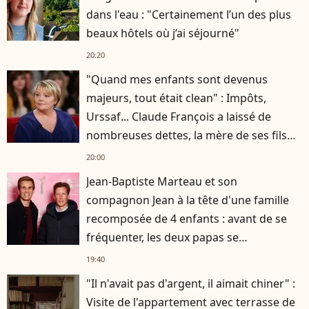
dans l'eau : "Certainement l’un des plus
beaux hôtels où j’ai séjourné"
20:20
"Quand mes enfants sont devenus
majeurs, tout était clean" : Impôts,
Urssaf... Claude François a laissé de
nombreuses dettes, la mère de ses fils
s'est occupée de tout
20:00
Jean-Baptiste Marteau et son
compagnon Jean à la tête d'une famille
recomposée de 4 enfants : avant de se
fréquenter, les deux papas se
connaissaient depuis des années
19:40
"Il n'avait pas d'argent, il aimait chiner" :
Visite de l'appartement avec terrasse de