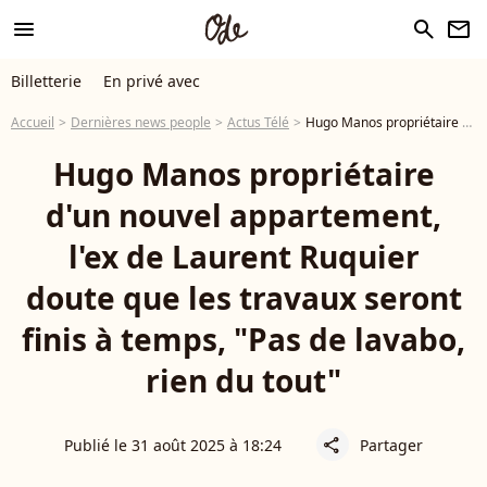
menu
search
newsletter
Billetterie
En privé avec
Accueil
Dernières news people
Actus Télé
Hugo Manos propriétaire d'un nouvel appartement, l'ex de Laurent Ruquier doute que les travaux seront finis à temps, "Pas de lavabo, rien du tout"
Hugo Manos propriétaire
d'un nouvel appartement,
l'ex de Laurent Ruquier
doute que les travaux seront
finis à temps, "Pas de lavabo,
rien du tout"
Publié le 31 août 2025 à 18:24
Partager
share