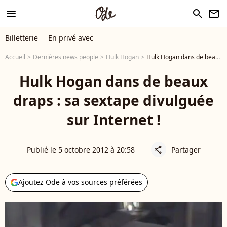
menu
search
newsletter
Billetterie
En privé avec
Accueil
Dernières news people
Hulk Hogan
Hulk Hogan dans de beaux draps : sa sextape divulguée sur Internet !
Hulk Hogan dans de beaux
draps : sa sextape divulguée
sur Internet !
Publié le 5 octobre 2012 à 20:58
Partager
share
Ajoutez Ode à vos sources préférées