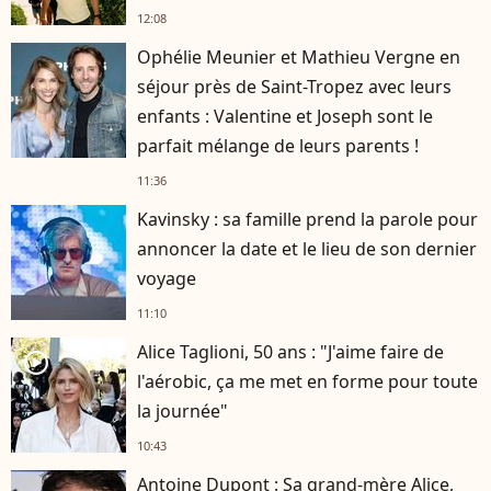
12:08
Ophélie Meunier et Mathieu Vergne en
séjour près de Saint-Tropez avec leurs
enfants : Valentine et Joseph sont le
parfait mélange de leurs parents !
11:36
Kavinsky : sa famille prend la parole pour
annoncer la date et le lieu de son dernier
voyage
11:10
Alice Taglioni, 50 ans : "J'aime faire de
player2
l'aérobic, ça me met en forme pour toute
la journée"
10:43
Antoine Dupont : Sa grand-mère Alice,