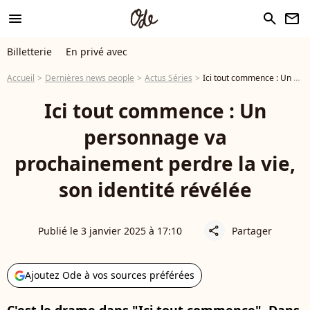
menu
search
newsletter
Billetterie
En privé avec
Accueil
Dernières news people
Actus Séries
Ici tout commence : Un personnage va prochainement perdre la vie, son identité révélée
Ici tout commence : Un
personnage va
prochainement perdre la vie,
son identité révélée
Publié le 3 janvier 2025 à 17:10
Partager
share
Ajoutez Ode à vos sources préférées