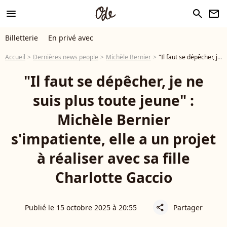
menu
search
newsletter
Billetterie
En privé avec
Accueil
Dernières news people
Michèle Bernier
"Il faut se dépêcher, je ne suis plus toute jeune" : Michèle Bernier s'impatiente, elle a un projet à réaliser avec sa fille Charlotte Gaccio
"Il faut se dépêcher, je ne
suis plus toute jeune" :
Michèle Bernier
s'impatiente, elle a un projet
à réaliser avec sa fille
Charlotte Gaccio
Publié le 15 octobre 2025 à 20:55
Partager
share