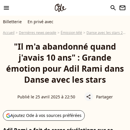
menu
search
newsletter
Billetterie
En privé avec
Accueil
Dernières news people
Émission télé
Danse avec les stars 2026
"Il m'a abandonné quand
j'avais 10 ans" : Grande
émotion pour Adil Rami dans
Danse avec les stars
Publié le 25 avril 2025 à 22:50
Partager
share
Ajoutez Ode à vos sources préférées