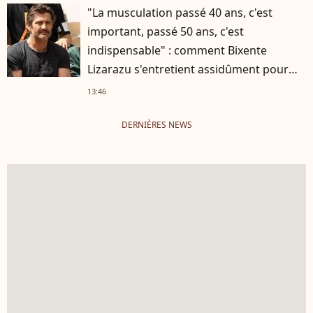
"La musculation passé 40 ans, c'est
important, passé 50 ans, c'est
indispensable" : comment Bixente
Lizarazu s'entretient assidûment pour
rester musclé à 56 ans ?
13:46
DERNIÈRES NEWS