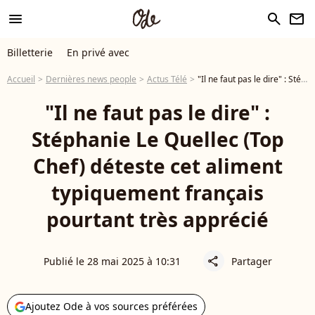
menu
search
newsletter
Billetterie
En privé avec
Accueil
Dernières news people
Actus Télé
"Il ne faut pas le dire" : Stéphanie Le Quellec (Top Chef) déteste cet aliment typiquement français pourtant très apprécié
"Il ne faut pas le dire" :
Stéphanie Le Quellec (Top
Chef) déteste cet aliment
typiquement français
pourtant très apprécié
Publié le 28 mai 2025 à 10:31
Partager
share
Ajoutez Ode à vos sources préférées