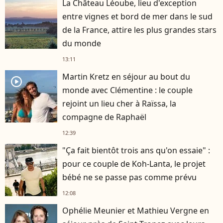
La Château Léoube, lieu d'exception
entre vignes et bord de mer dans le sud
de la France, attire les plus grandes stars
du monde
13:11
Martin Kretz en séjour au bout du
player2
monde avec Clémentine : le couple
rejoint un lieu cher à Raïssa, la
compagne de Raphaël
12:39
"Ça fait bientôt trois ans qu'on essaie" :
pour ce couple de Koh-Lanta, le projet
bébé ne se passe pas comme prévu
12:08
Ophélie Meunier et Mathieu Vergne en