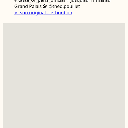
@taste_of_paris_official 📍Jusqu’au 11 mai au
Grand Palais 🎤 @theo.pouillet
♬ son original - le_bonbon