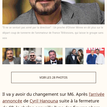
“Il ne se sentait pas aimé par la direction” : Un proche d’Olivier Minne en dit plus sur le
départ coup de tonnerre de l’animateur de France Télévisions, qui laisse le groupe sans
voix
VOIR LES 28 PHOTOS
Il va y avoir du changement sur M6. Après
l’arrivée
annoncée
de
Cyril Hanouna
suite à la fermeture