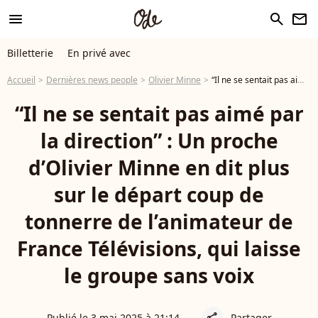
menu
search
newsletter
Billetterie
En privé avec
Accueil
Dernières news people
Olivier Minne
“Il ne se sentait pas aimé par la direction” : Un proche d’Olivier Minne en dit plus sur le départ coup de tonnerre de l’animateur de France Télévisions, qui laisse le groupe sans voix
“Il ne se sentait pas aimé par
la direction” : Un proche
d’Olivier Minne en dit plus
sur le départ coup de
tonnerre de l’animateur de
France Télévisions, qui laisse
le groupe sans voix
Publié le 3 mai 2025 à 21:14
Partager
share