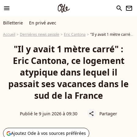
menu
search
newsletter
Billetterie
En privé avec
Accueil
Dernières news people
Eric Cantona
"Il y avait 1 mètre carré" : Eric Cantona, ce logement atypique dans lequel il passait ses vacances dans le sud de la France
"Il y avait 1 mètre carré" :
Eric Cantona, ce logement
atypique dans lequel il
passait ses vacances dans le
sud de la France
Publié le 9 juin 2026 à 09:30
Partager
share
Ajoutez Ode à vos sources préférées