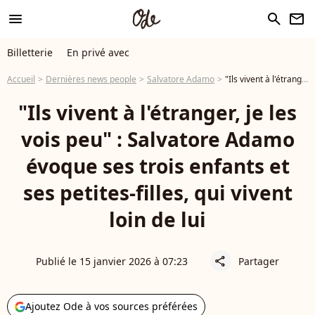
menu
search
newsletter
Billetterie
En privé avec
Accueil
Dernières news people
Salvatore Adamo
"Ils vivent à l'étranger, je les vois peu" : Salvatore Adamo évoque ses trois enfants et ses petites-filles, qui vivent loin de lui
"Ils vivent à l'étranger, je les
vois peu" : Salvatore Adamo
évoque ses trois enfants et
ses petites-filles, qui vivent
loin de lui
Publié le 15 janvier 2026 à 07:23
Partager
share
Ajoutez Ode à vos sources préférées