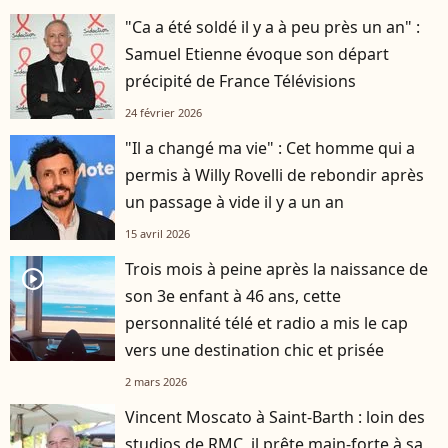
"Ca a été soldé il y a à peu près un an" :
Samuel Etienne évoque son départ
précipité de France Télévisions
24 février 2026
"Il a changé ma vie" : Cet homme qui a
permis à Willy Rovelli de rebondir après
un passage à vide il y a un an
15 avril 2026
Trois mois à peine après la naissance de
player2
son 3e enfant à 46 ans, cette
personnalité télé et radio a mis le cap
vers une destination chic et prisée
2 mars 2026
Vincent Moscato à Saint-Barth : loin des
studios de RMC, il prête main-forte à sa