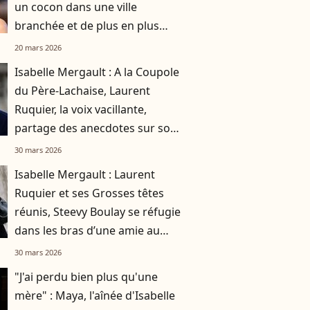
un cocon dans une ville
branchée et de plus en plus
prisée aux portes de Paris
20 mars 2026
Isabelle Mergault : A la Coupole
du Père-Lachaise, Laurent
Ruquier, la voix vacillante,
partage des anecdotes sur son
amie
30 mars 2026
Isabelle Mergault : Laurent
Ruquier et ses Grosses têtes
réunis, Steevy Boulay se réfugie
dans les bras d’une amie au
Père-Lachaise
30 mars 2026
"J'ai perdu bien plus qu'une
mère" : Maya, l'aînée d'Isabelle