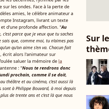
e sur les ondes. Face à la perte de
fidèles amies, le célèbre animateur a
ompte Instagram, livrant un texte
t d'une profonde affection. "
Au
xte, c’est parce que je veux que tu saches
Sur 
e sais que, comme moi, tu n’aimes pas
thèm
qu’un qu’on aime s’en va. Chacun fait
", écrit alors l'animateur sur
 foulée saluer la mémoire de
la
'antenne : "
Nous te rendrons donc
undi prochain, comme il se doit
,
au théâtre et au cinéma, c’est aussi là
s
sont à Philippe Bouvard, à moi depuis
plus de trente ans et c’est là que nous