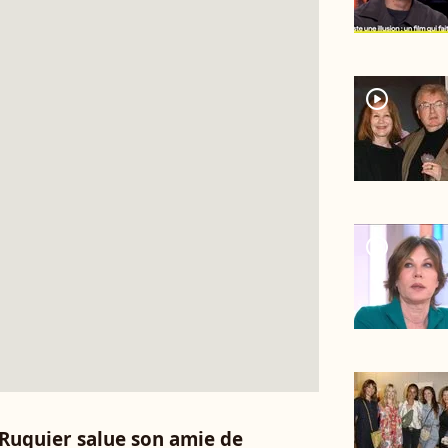
player2
player2
 Ruquier salue son amie de