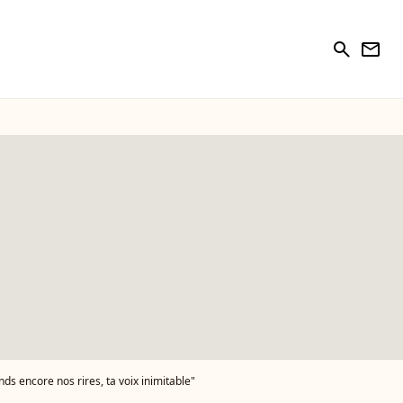
search
newsletter
nds encore nos rires, ta voix inimitable"