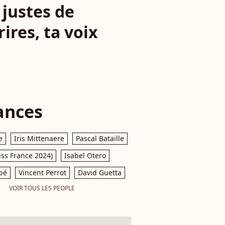
 justes de
ires, ta voix
ances
e
Iris Mittenaere
Pascal Bataille
iss France 2024)
Isabel Otero
pé
Vincent Perrot
David Guetta
VOIR TOUS LES PEOPLE