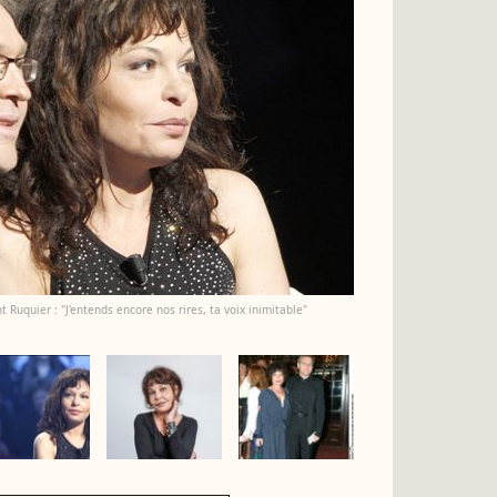
t Ruquier : "J'entends encore nos rires, ta voix inimitable"