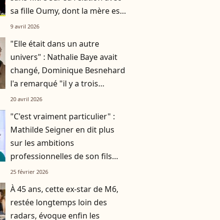
sa fille Oumy, dont la mère est
Valeria Bruni-Tedeschi
9 avril 2026
"Elle était dans un autre
univers" : Nathalie Baye avait
changé, Dominique Besnehard
l'a remarqué "il y a trois
semaines" en lui rendant visite
20 avril 2026
"C'est vraiment particulier" :
Mathilde Seigner en dit plus
sur les ambitions
professionnelles de son fils
Louis, 18 ans
25 février 2026
À 45 ans, cette ex-star de M6,
restée longtemps loin des
radars, évoque enfin les