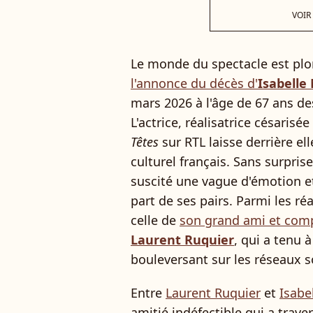
VOIR
Le monde du spectacle est pl
l'annonce du décès d'
Isabelle
mars 2026 à l'âge de 67 ans de
L'actrice, réalisatrice césarisé
Têtes
sur RTL laisse derrière e
culturel français. Sans surpri
suscité une vague d'émotion 
part de ses pairs. Parmi les ré
celle de
son grand ami et comp
Laurent Ruquier
, qui a tenu 
bouleversant sur les réseaux s
Entre
Laurent Ruquier
et
Isabe
amitié indéfectible qui a trave