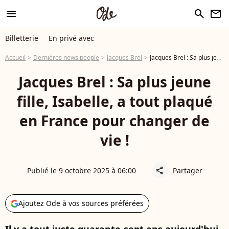
menu
search
newsletter
Billetterie
En privé avec
Accueil
Dernières news people
Jacques Brel
Jacques Brel : Sa plus jeune fille, Isabelle, a tout plaqué en France pour changer de vie !
Jacques Brel : Sa plus jeune
fille, Isabelle, a tout plaqué
en France pour changer de
vie !
Publié le 9 octobre 2025 à 06:00
Partager
share
Ajoutez Ode à vos sources préférées