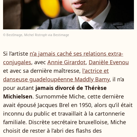
© BestImage, Michel Ristroph via Bestimage
Si l’artiste
n’a jamais caché ses relations extra-
conjugales
, avec
Annie Girardot
,
Danièle Evenou
et avec sa dernière maîtresse,
l'actrice et
danseuse guadeloupéenne Maddly Bamy
, il n’a
pour autant
jamais divorcé de Thérèse
Michielsen
. Surnommée Miche, cette dernière
avait épousé Jacques Brel en 1950, alors qu’il était
inconnu du public et travaillait à la cartonnerie
familiale. Discrète secrétaire bruxelloise, Miche
choisit de rester à l’abri des flashs des