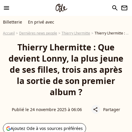
menu
search
newsletter
Billetterie
En privé avec
Accueil
Dernières news people
Thierry Lhermitte
Thierry Lhermitte : Que devient Lonny, la plus jeune de ses filles, trois ans après la sortie de son premier album ?
Thierry Lhermitte : Que
devient Lonny, la plus jeune
de ses filles, trois ans après
la sortie de son premier
album ?
Publié le 24 novembre 2025 à 06:06
Partager
share
Ajoutez Ode à vos sources préférées