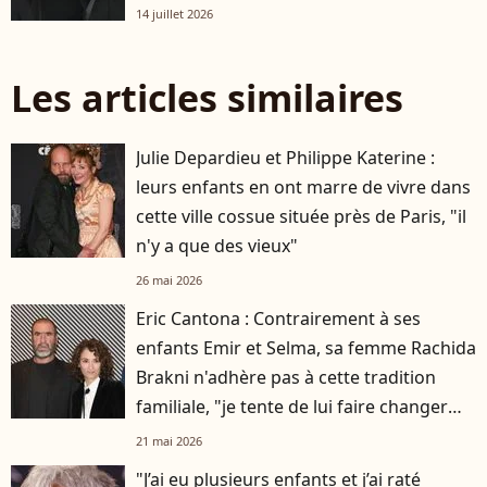
14 juillet 2026
Les articles similaires
Julie Depardieu et Philippe Katerine :
leurs enfants en ont marre de vivre dans
cette ville cossue située près de Paris, "il
n'y a que des vieux"
26 mai 2026
Eric Cantona : Contrairement à ses
enfants Emir et Selma, sa femme Rachida
Brakni n'adhère pas à cette tradition
familiale, "je tente de lui faire changer
d'avis"
21 mai 2026
"J’ai eu plusieurs enfants et j’ai raté