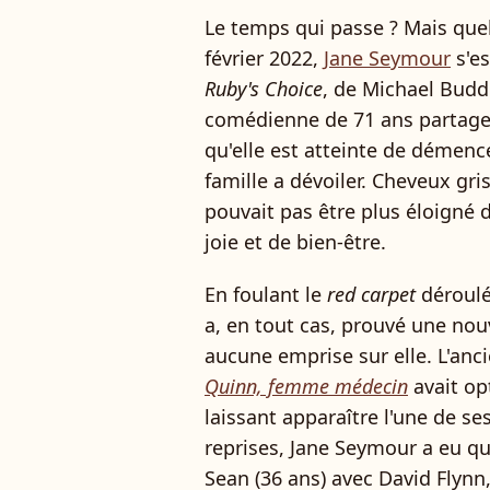
Le temps qui passe ? Mais que
février 2022,
Jane Seymour
s'es
Ruby's Choice
, de Michael Budd
comédienne de 71 ans partage s
qu'elle est atteinte de démenc
famille a dévoiler. Cheveux gri
pouvait pas être plus éloigné de
joie et de bien-être.
En foulant le
red carpet
déroulé
a, en tout cas, prouvé une nouv
aucune emprise sur elle. L'an
Quinn, femme médecin
avait op
laissant apparaître l'une de se
reprises, Jane Seymour a eu qua
Sean (36 ans) avec David Flynn