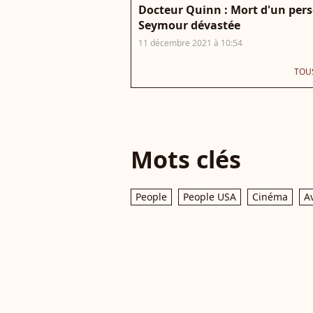
Docteur Quinn : Mort d'un perso
Seymour dévastée
11 décembre 2021 à 10:54
TOUS
Mots clés
People
People USA
Cinéma
A