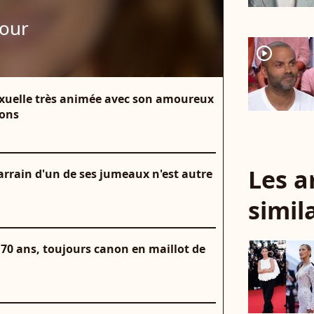
our
player2
sexuelle très animée avec son amoureux
ions
Les a
arrain d'un de ses jumeaux n'est autre
simil
70 ans, toujours canon en maillot de