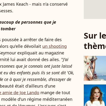
x James Keach - mais n'a conservé
sesses.
eaucoup de personnes que je
é tomber
Sur 
s poussée à arrêter de faire des
thèm
lors qu'elle dévoilait
un shooting
 Seymour expliquait au magazine
nité lui avait donné des ailes. "
J'ai
sonnes que je connais ont juste laissé
t eu des enfants puis ils se sont dit 'Ok,
de ce à quoi je ressemble, d'essayer de
beauté était d'ailleurs d'une
e amie de Joe Lando
mange de tout
e modèle d'un régime méditerranéen
ecs et de légumes. L'essayer, c'est