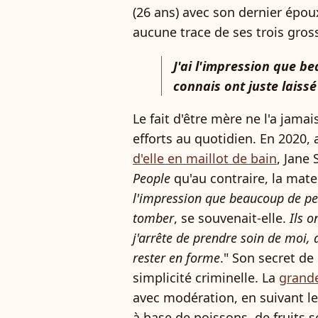
(26 ans) avec son dernier épou
aucune trace de ses trois gros
J'ai l'impression que b
connais ont juste laiss
Le fait d'être mère ne l'a jamai
efforts au quotidien. En 2020, a
d'elle en maillot de bain
, Jane
People
qu'au contraire, la mater
l'impression que beaucoup de per
tomber
, se souvenait-elle.
Ils on
j'arrête de prendre soin de moi, 
rester en forme
." Son secret de 
simplicité criminelle. La
grand
avec modération, en suivant l
à base de poissons, de fruits s