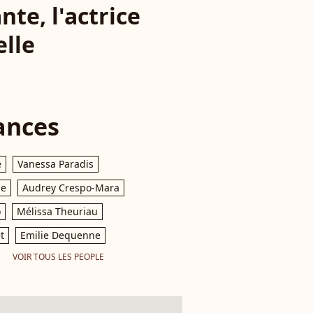
te, l'actrice
elle
ances
e
Vanessa Paradis
le
Audrey Crespo-Mara
o
Mélissa Theuriau
t
Emilie Dequenne
VOIR TOUS LES PEOPLE