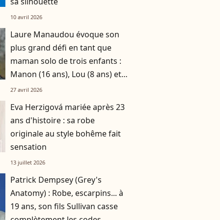
sa silhouette
10 avril 2026
Laure Manaudou évoque son
plus grand défi en tant que
maman solo de trois enfants :
Manon (16 ans), Lou (8 ans) et
Sacha (5 ans)
27 avril 2026
Eva Herzigová mariée après 23
ans d'histoire : sa robe
originale au style bohême fait
sensation
13 juillet 2026
Patrick Dempsey (Grey's
Anatomy) : Robe, escarpins... à
19 ans, son fils Sullivan casse
complètement les codes