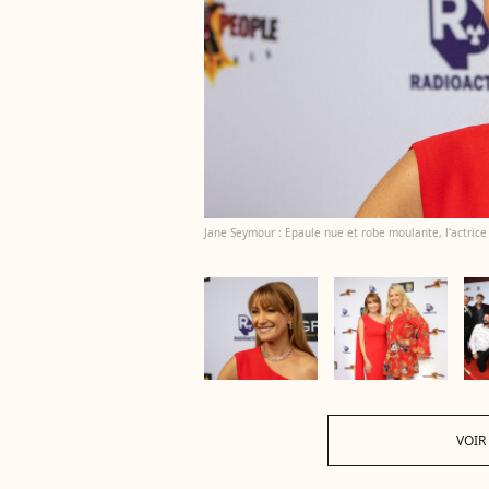
Jane Seymour : Epaule nue et robe moulante, l'actrice
VOIR