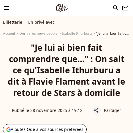
menu
search
newsletter
Billetterie
En privé avec
Accueil
Dernières news people
Isabelle Ithurburu
"Je lui ai bien fait comprendre que..." : On sait ce qu'Isabelle Ithurburu a dit à Flavie Flament avant le retour de Stars à domicile
"Je lui ai bien fait
comprendre que..." : On sait
ce qu'Isabelle Ithurburu a
dit à Flavie Flament avant le
retour de Stars à domicile
Publié le 28 novembre 2025 à 19:12
Partager
share
Ajoutez Ode à vos sources préférées