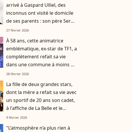
arrivé à Gaspard Ulliel, des
inconnus ont visité le domicile
de ses parents : son père Serge
a été pris à partie
27 février 2026
À 58 ans, cette animatrice
emblématique, ex-star de TF1, a
complètement refait sa vie
dans une commune à moins de
deux heures d’avion de Paris
28 février 2026
La fille de deux grandes stars,
dont la mère a refait sa vie avec
un sportif de 20 ans son cadet,
à l'affiche de La Belle et le
Boulanger sur TF1
9 février 2026
"L’atmosphère n’a plus rien à