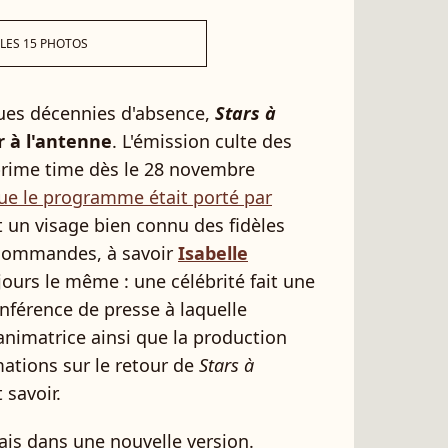
 LES 15 PHOTOS
ngues décennies d'absence,
Stars à
r à l'antenne
. L'émission culte des
prime time dès le 28 novembre
que le programme était porté par
t un visage bien connu des fidèles
 commandes, à savoir
Isabelle
ujours le même : une célébrité fait une
onférence de presse à laquelle
'animatrice ainsi que la production
mations sur le retour de
Stars à
t savoir.
mais dans une nouvelle version.