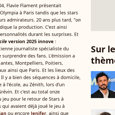
4, Flavie Flament présentait
'Olympia à Paris tandis que les stars
rs admirateurs. 20 ans plus tard, "
on
ndique la production. C'est ainsi
personnalités durant les surprises. Et
cile
version 2025 innove
:
Sur 
ienne journaliste spécialiste du
e surprendre des fans. L'émission a
thèm
Nantes, Montpelliers, Poitiers,
 ainsi que Paris. Et les lieux des
! Il y a bien des séquences à domicile,
 l'école, au Zénith, lors d'un
vin. Et c'est au total onze
 jeu pour le retour de Stars à
 qui avaient déjà joué le jeu à
ian
ou encore
Jenifer
, ainsi que