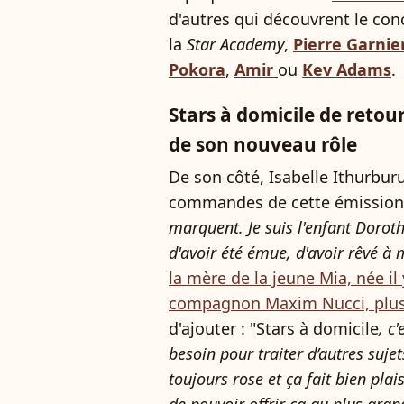
d'autres qui découvrent le c
la
Star Academy
,
Pierre Garnie
Pokora
,
Amir
ou
Kev Adams
.
Stars à domicile de retou
de son nouveau rôle
De son côté, Isabelle Ithurburu
commandes de cette émission 
marquent. Je suis l'enfant Doroth
d'avoir été émue, d'avoir rêvé à m
la mère de la jeune Mia, née il 
compagnon Maxim Nucci, plus
d'ajouter : "Stars à domicile
, c
besoin pour traiter d’autres sujet
toujours rose et ça fait bien plais