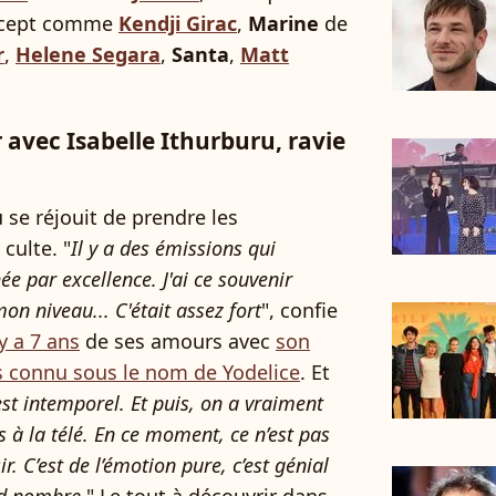
oncept comme
Kendji Girac
,
Marine
de
r
,
Helene Segara
,
Santa
,
Matt
r avec Isabelle Ithurburu, ravie
 se réjouit de prendre les
culte. "
Il y a des émissions qui
ée par excellence. J'ai ce souvenir
on niveau... C'était assez fort
", confie
y a 7 ans
de ses amours avec
son
 connu sous le nom de Yodelice
. Et
'est intemporel. Et puis, on a vraiment
s à la télé. En ce moment, ce n’est pas
ir. C’est de l’émotion pure, c’est génial