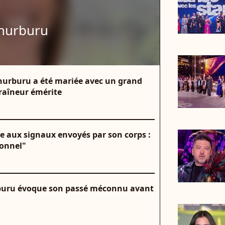
thurburu
hurburu a été mariée avec un grand
raîneur émérite
e aux signaux envoyés par son corps :
sonnel"
hurburu évoque son passé méconnu avant