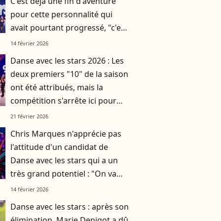
C'est déjà une fin d'aventure
pour cette personnalité qui
avait pourtant progressé, "c'est
presque dommage"
14 février 2026
Danse avec les stars 2026 : Les
deux premiers "10" de la saison
ont été attribués, mais la
compétition s'arrête ici pour
cette personnalité
21 février 2026
Chris Marques n'apprécie pas
l'attitude d'un candidat de
Danse avec les stars qui a un
très grand potentiel : "On va
arrêter de s'amuser"
14 février 2026
Danse avec les stars : après son
élimination, Marie Denigot a dû