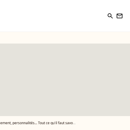
search
newsletter
alités... Tout ce qu'il faut savoir sur l'émission culte