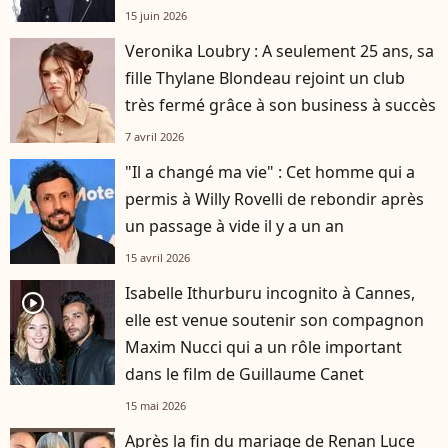
15 juin 2026
Veronika Loubry : A seulement 25 ans, sa
fille Thylane Blondeau rejoint un club
très fermé grâce à son business à succès
7 avril 2026
"Il a changé ma vie" : Cet homme qui a
permis à Willy Rovelli de rebondir après
un passage à vide il y a un an
15 avril 2026
Isabelle Ithurburu incognito à Cannes,
player2
elle est venue soutenir son compagnon
Maxim Nucci qui a un rôle important
dans le film de Guillaume Canet
15 mai 2026
Après la fin du mariage de Renan Luce