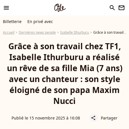
menu
search
newsletter
Billetterie
En privé avec
Accueil
Dernières news people
Isabelle Ithurburu
Grâce à son travail chez TF1, Isabelle Ithurburu a réalisé un rêve de sa fille Mia (7 ans) avec un chanteur : son style éloigné de son papa Maxim Nucci
Grâce à son travail chez TF1,
Isabelle Ithurburu a réalisé
un rêve de sa fille Mia (7 ans)
avec un chanteur : son style
éloigné de son papa Maxim
Nucci
Publié le 15 novembre 2025 à 16:08
Partager
share