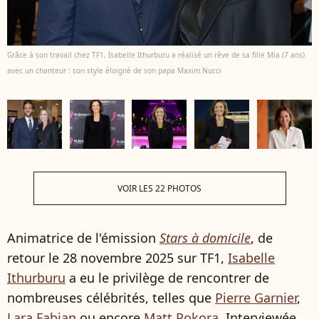
Grâce à son travail chez TF1, Isabelle Ithurburu a réalisé un rêve de sa fille Mia (7 ans)
avec un chanteur : son style éloigné de son papa Maxim Nucci
VOIR LES 22 PHOTOS
Animatrice de l'émission
Stars à domicile
, de
retour le 28 novembre 2025 sur TF1,
Isabelle
Ithurburu
a eu le privilège de rencontrer de
nombreuses célébrités, telles que
Pierre Garnier
,
Lara Fabian
ou encore
Matt Pokora
. Interviewée