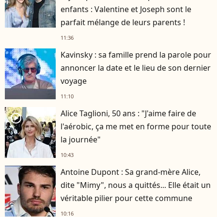
enfants : Valentine et Joseph sont le
parfait mélange de leurs parents !
11:36
Kavinsky : sa famille prend la parole pour
annoncer la date et le lieu de son dernier
voyage
11:10
Alice Taglioni, 50 ans : "J'aime faire de
player2
l'aérobic, ça me met en forme pour toute
la journée"
10:43
Antoine Dupont : Sa grand-mère Alice,
dite "Mimy", nous a quittés... Elle était un
véritable pilier pour cette commune
10:16