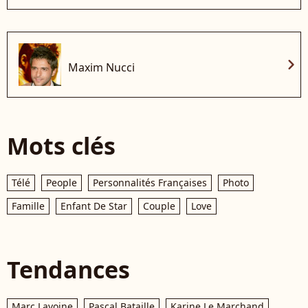
chevron_right
Maxim Nucci
Mots clés
Télé
People
Personnalités Françaises
Photo
Famille
Enfant De Star
Couple
Love
Tendances
Marc Lavoine
Pascal Bataille
Karine Le Marchand