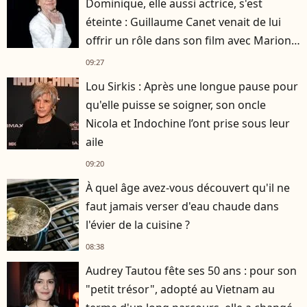
Dominique, elle aussi actrice, s'est
éteinte : Guillaume Canet venait de lui
offrir un rôle dans son film avec Marion
Cotillard
09:27
Lou Sirkis : Après une longue pause pour
qu'elle puisse se soigner, son oncle
Nicola et Indochine l’ont prise sous leur
aile
09:20
À quel âge avez-vous découvert qu'il ne
faut jamais verser d'eau chaude dans
l'évier de la cuisine ?
08:38
Audrey Tautou fête ses 50 ans : pour son
"petit trésor", adopté au Vietnam au