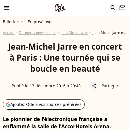
menu
search
newsletter
Billetterie
En privé avec
Accueil
Dernières news people
Jean-Michel Jarre
Jean-Michel Jarre en concert à Paris : Une tournée qui se boucle en beauté
Jean-Michel Jarre en concert
à Paris : Une tournée qui se
boucle en beauté
Publié le 13 décembre 2016 à 20:48
Partager
share
Ajoutez Ode à vos sources préférées
Le pionnier de l'électronique française a
enflammé la salle de l'AccorHotels Arena.