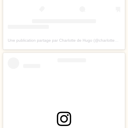
Une publication partage par Charlotte de Hugo (@charlottedehugo)