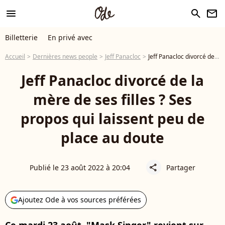
menu
search
newsletter
Billetterie
En privé avec
Accueil
Dernières news people
Jeff Panacloc
Jeff Panacloc divorcé de la mère de ses filles ? Ses propos qui laissent peu de place au doute
Jeff Panacloc divorcé de la
mère de ses filles ? Ses
propos qui laissent peu de
place au doute
Publié le 23 août 2022 à 20:04
Partager
share
Ajoutez Ode à vos sources préférées