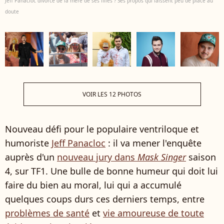
Jeff Panacloc divorcé de la mère de ses filles ? Ses propos qui laissent peu de place au
doute
VOIR LES 12 PHOTOS
Nouveau défi pour le populaire ventriloque et
humoriste
Jeff Panacloc
: il va mener l'enquête
auprès d'un
nouveau jury dans
Mask Singer
saison
4, sur TF1. Une bulle de bonne humeur qui doit lui
faire du bien au moral, lui qui a accumulé
quelques coups durs ces derniers temps, entre
problèmes de santé
et
vie amoureuse de toute