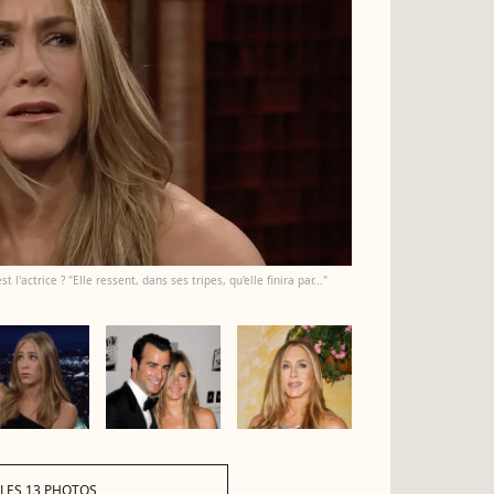
l'actrice ? "Elle ressent, dans ses tripes, qu'elle finira par..."
 LES 13 PHOTOS