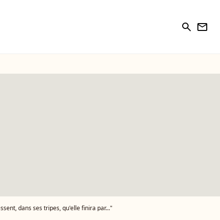
search
newsletter
sent, dans ses tripes, qu'elle finira par..."