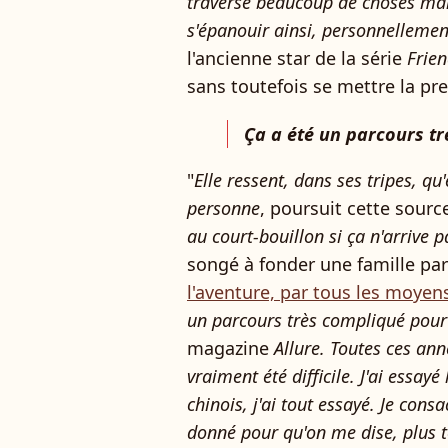
traversé beaucoup de choses mais
s'épanouir ainsi, personnellemen
l'ancienne star de la série
Frie
sans toutefois se mettre la pre
Ça a été un parcours t
"
Elle ressent, dans ses tripes, qu
personne
, poursuit cette sourc
au court-bouillon si ça n'arrive p
songé à fonder une famille par
l'aventure, par tous les moyen
un parcours très compliqué pou
magazine
Allure.
Toutes ces ann
vraiment été difficile. J'ai essayé
chinois, j'ai tout essayé. Je consa
donné pour qu'on me dise, plus 