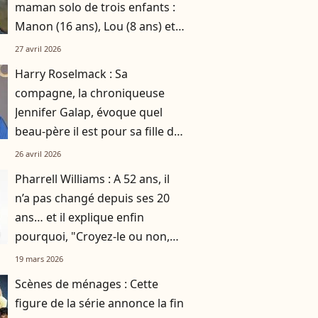
maman solo de trois enfants :
Manon (16 ans), Lou (8 ans) et
Sacha (5 ans)
27 avril 2026
Harry Roselmack : Sa
compagne, la chroniqueuse
Jennifer Galap, évoque quel
beau-père il est pour sa fille de
5 ans
26 avril 2026
Pharrell Williams : A 52 ans, il
n’a pas changé depuis ses 20
ans… et il explique enfin
pourquoi, "Croyez-le ou non,
c'est la clé"
19 mars 2026
Scènes de ménages : Cette
figure de la série annonce la fin