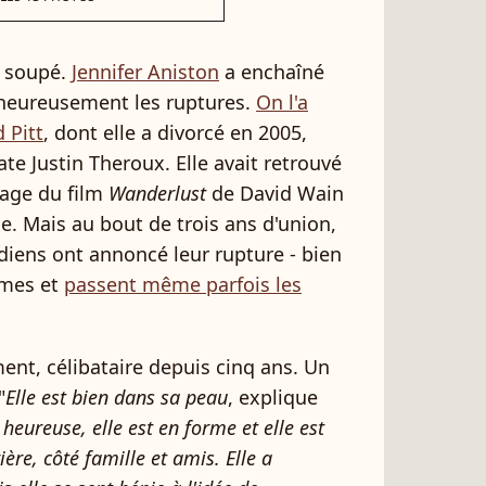
a soupé.
Jennifer Aniston
a enchaîné
malheureusement les ruptures.
On l'a
 Pitt
, dont elle a divorcé en 2005,
te Justin Theroux. Elle avait retrouvé
nage du film
Wanderlust
de David Wain
e. Mais au bout de trois ans d'union,
diens ont annoncé leur rupture - bien
ermes et
passent même parfois les
ement, célibataire depuis cinq ans. Un
"
Elle est bien dans sa peau
, explique
 heureuse, elle est en forme et elle est
re, côté famille et amis. Elle a