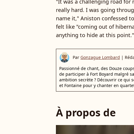
"It was a challenging road for
really hard. I was going throug
name it," Aniston confessed t
felt like "coming out of hibern
anything to hide at this point."
Par
Gonzague Lombard
|
Réda
Passionné de chant, des Douze coups d
de participer à Fort Boyard malgré s
ambition secrète ? Découvrir ce qui s
et Fontaine pour y chanter en quartet
À propos de