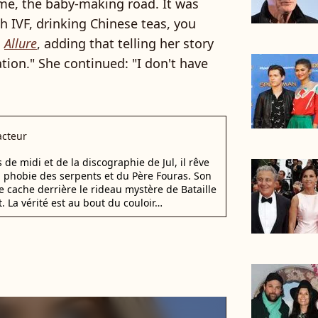
 me, the baby-making road. It was
h IVF, drinking Chinese teas, you
o
Allure
, adding that telling her story
ation." She continued: "I don't have
cteur
e midi et de la discographie de Jul, il rêve
a phobie des serpents et du Père Fouras. Son
e cache derrière le rideau mystère de Bataille
. La vérité est au bout du couloir…