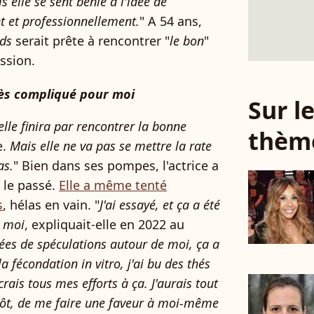
 elle se sent bénie à l'idée de
t et professionnellement.
" A 54 ans,
nds
serait prête à rencontrer "
le bon
"
ssion.
rès compliqué pour moi
Sur 
'elle finira par rencontrer la bonne
thèm
e.
Mais elle ne va pas se mettre la rate
as.
" Bien dans ses pompes, l'actrice a
 le passé.
Elle a même tenté
s
, hélas en vain.
"
J'ai essayé, et ça a été
r moi
, expliquait-elle en 2022 au
ées de spéculations autour de moi, ça a
 la fécondation in vitro, j'ai bu des thés
crais tous mes efforts à ça. J'aurais tout
tôt, de me faire une faveur à moi-même