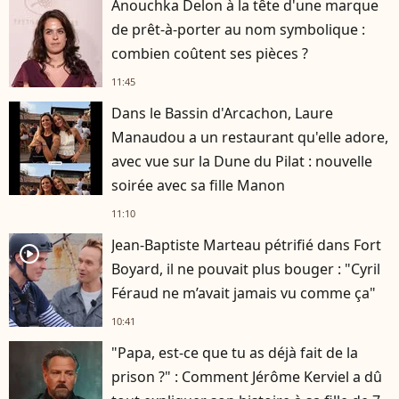
Anouchka Delon à la tête d'une marque
de prêt-à-porter au nom symbolique :
combien coûtent ses pièces ?
11:45
Dans le Bassin d'Arcachon, Laure
Manaudou a un restaurant qu'elle adore,
avec vue sur la Dune du Pilat : nouvelle
soirée avec sa fille Manon
11:10
Jean-Baptiste Marteau pétrifié dans Fort
player2
Boyard, il ne pouvait plus bouger : "Cyril
Féraud ne m’avait jamais vu comme ça"
10:41
"Papa, est-ce que tu as déjà fait de la
prison ?" : Comment Jérôme Kerviel a dû