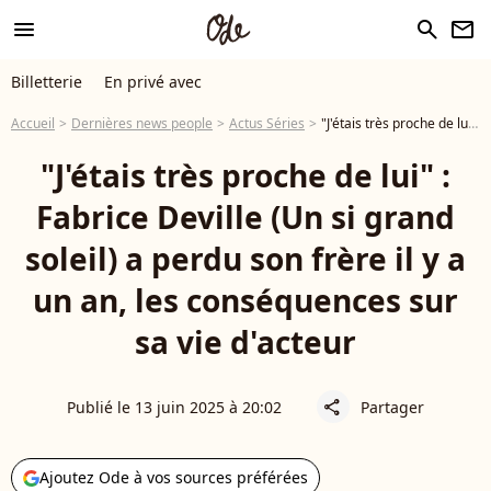
menu
search
newsletter
Billetterie
En privé avec
Accueil
Dernières news people
Actus Séries
"J'étais très proche de lui" : Fabrice Deville (Un si grand soleil) a perdu son frère il y a un an, les conséquences sur sa vie d'acteur
"J'étais très proche de lui" :
Fabrice Deville (Un si grand
soleil) a perdu son frère il y a
un an, les conséquences sur
sa vie d'acteur
Publié le 13 juin 2025 à 20:02
Partager
share
Ajoutez Ode à vos sources préférées