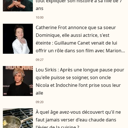
tout expliquer son histoire à sa fille de 7
ans
10:00
Catherine Frot annonce que sa soeur
Dominique, elle aussi actrice, s'est
éteinte : Guillaume Canet venait de lui
offrir un rôle dans son film avec Marion
Cotillard
09:27
Lou Sirkis : Après une longue pause pour
qu'elle puisse se soigner, son oncle
Nicola et Indochine l’ont prise sous leur
aile
09:20
À quel âge avez-vous découvert qu'il ne
faut jamais verser d'eau chaude dans
l'évier de la cuisine ?