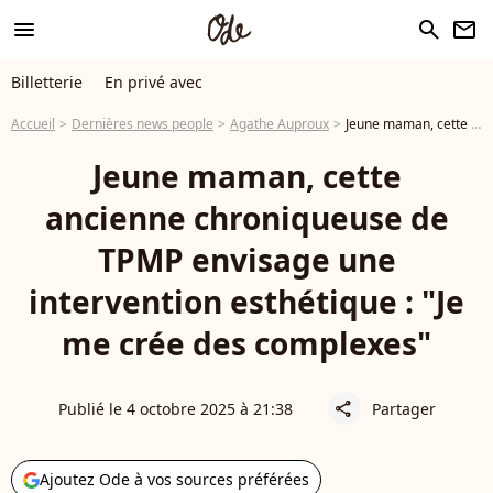
menu
search
newsletter
Billetterie
En privé avec
Accueil
Dernières news people
Agathe Auproux
Jeune maman, cette ancienne chroniqueuse de TPMP envisage une intervention esthétique : "Je me crée des complexes"
Jeune maman, cette
ancienne chroniqueuse de
TPMP envisage une
intervention esthétique : "Je
me crée des complexes"
Publié le 4 octobre 2025 à 21:38
Partager
share
Ajoutez Ode à vos sources préférées