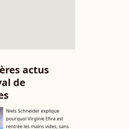
ères actus
val de
es
Niels Schneider explique
pourquoi Virginie Efira est
rentrée les mains vides, sans