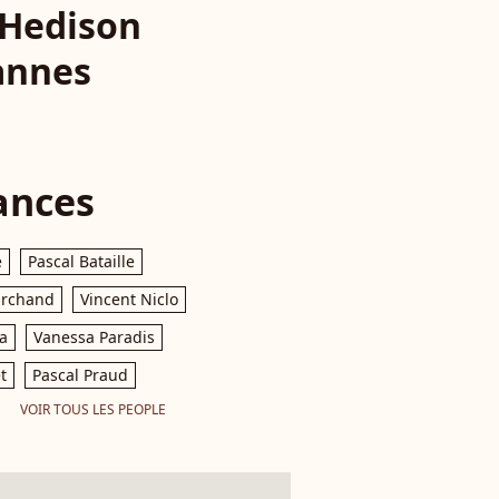
 Hedison
Cannes
ances
e
Pascal Bataille
archand
Vincent Niclo
a
Vanessa Paradis
t
Pascal Praud
VOIR TOUS LES PEOPLE