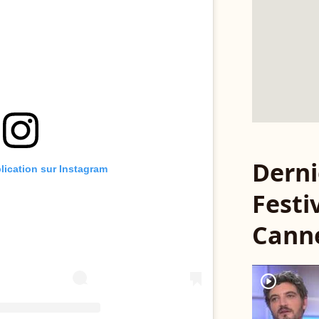
Derni
blication sur Instagram
Festi
Cann
player2