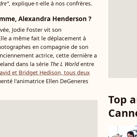
dre"
, explique-t-elle à nos confrères.
 femme, Alexandra Henderson ?
vée, Jodie Foster vit son
Elle a même fait le déplacement à
photographes en compagnie de son
nciennement actrice, cette dernière a
reland dans la série
The L World
entre
 David et Bridget Hedison, tous deux
uenté l'animatrice Ellen DeGeneres
Top a
Cann