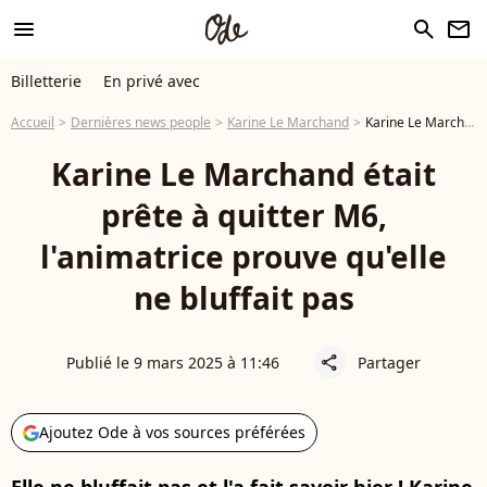
menu
search
newsletter
Billetterie
En privé avec
Accueil
Dernières news people
Karine Le Marchand
Karine Le Marchand était bien prête à quitter M6 avant les excuses de Cyril Hanouna, l'animatrice prouve qu'elle ne bluffait pas
Karine Le Marchand était
prête à quitter M6,
l'animatrice prouve qu'elle
ne bluffait pas
Publié le 9 mars 2025 à 11:46
Partager
share
Ajoutez Ode à vos sources préférées