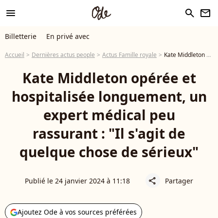
menu
search
newsletter
Billetterie
En privé avec
Accueil
Dernières actus people
Actus Famille royale
Kate Middleton opérée à l'hôpital : réaction d'un médecin à sa longue convalescence
Kate Middleton opérée et
hospitalisée longuement, un
expert médical peu
rassurant : "Il s'agit de
quelque chose de sérieux"
Publié le 24 janvier 2024 à 11:18
Partager
share
Ajoutez Ode à vos sources préférées