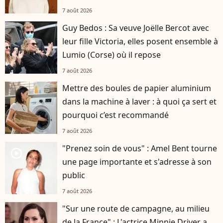
7 août 2026
Guy Bedos : Sa veuve Joëlle Bercot avec
leur fille Victoria, elles posent ensemble à
Lumio (Corse) où il repose
7 août 2026
Mettre des boules de papier aluminium
dans la machine à laver : à quoi ça sert et
pourquoi c’est recommandé
7 août 2026
"Prenez soin de vous" : Amel Bent tourne
player2
une page importante et s'adresse à son
public
7 août 2026
"Sur une route de campagne, au milieu
de la France" : L'actrice Minnie Driver a