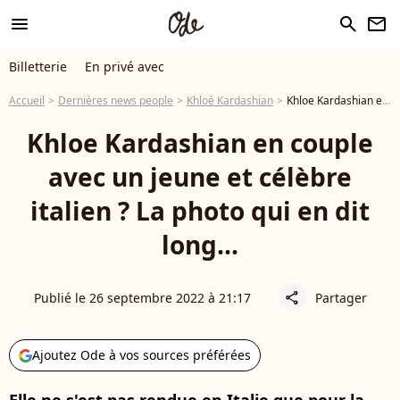
menu
search
newsletter
Billetterie
En privé avec
Accueil
Dernières news people
Khloé Kardashian
Khloe Kardashian en couple avec un jeune et célèbre italien ? La photo qui en dit long...
Khloe Kardashian en couple
avec un jeune et célèbre
italien ? La photo qui en dit
long...
Publié le 26 septembre 2022 à 21:17
Partager
share
Ajoutez Ode à vos sources préférées