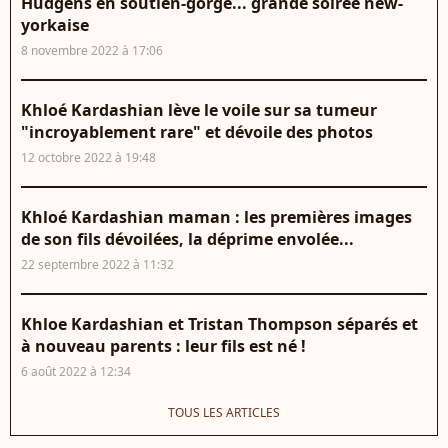
Hudgens en soutien-gorge... grande soirée new-
yorkaise
8 novembre 2022 à 17:06
Khloé Kardashian lève le voile sur sa tumeur
"incroyablement rare" et dévoile des photos
12 octobre 2022 à 19:48
Khloé Kardashian maman : les premières images
de son fils dévoilées, la déprime envolée...
22 septembre 2022 à 11:32
Khloe Kardashian et Tristan Thompson séparés et
à nouveau parents : leur fils est né !
6 août 2022 à 12:34
TOUS LES ARTICLES