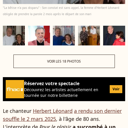
"La bêtise n'a pas disparu" : Son constat est sans appel, la femme d'Herbert Léonard
obligée de prendre la parole 2 mois après le départ de son mari
VOIR LES 18 PHOTOS
Réservez votre spectacle
Voir
Découvrez les artistes actuellement en
tournée sur notre billetterie
Le chanteur
Herbert Léonard
a rendu son dernier
souffle le 2 mars 2025
, à l'âge de 80 ans.
L'interprète de
Pour le plaisir
a succombé à un