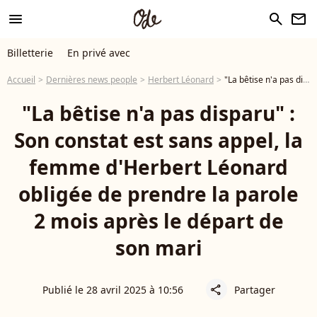
menu
search
newsletter
Billetterie
En privé avec
Accueil
Dernières news people
Herbert Léonard
"La bêtise n'a pas disparu" : Son constat est sans appel, la femme d'Herbert Léonard obligée de prendre la parole 2 mois après le départ de son mari
"La bêtise n'a pas disparu" :
Son constat est sans appel, la
femme d'Herbert Léonard
obligée de prendre la parole
2 mois après le départ de
son mari
Publié le 28 avril 2025 à 10:56
Partager
share